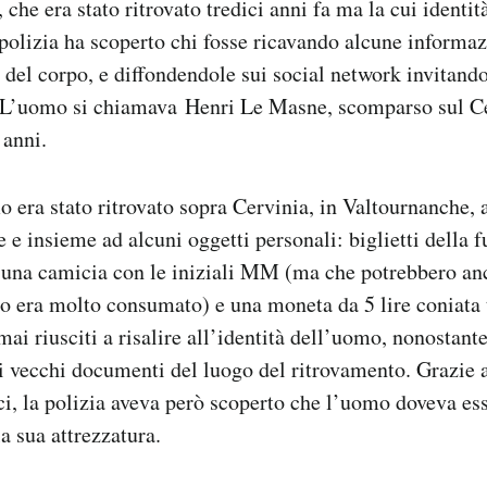
che era stato ritrovato tredici anni fa ma la cui identit
 polizia ha scoperto chi fosse ricavando alcune informa
 del corpo, e diffondendole sui social network invitando
. L’uomo si chiamava Henri Le Masne, scomparso sul Ce
 anni.
o era stato ritrovato sopra Cervinia, in Valtournanche, 
e e insieme ad alcuni oggetti personali: biglietti della fu
a, una camicia con le iniziali MM (ma che potrebbero a
uto era molto consumato) e una moneta da 5 lire coniata t
ai riusciti a risalire all’identità dell’uomo, nonostante
a i vecchi documenti del luogo del ritrovamento. Grazie 
sci, la polizia aveva però scoperto che l’uomo doveva es
la sua attrezzatura.