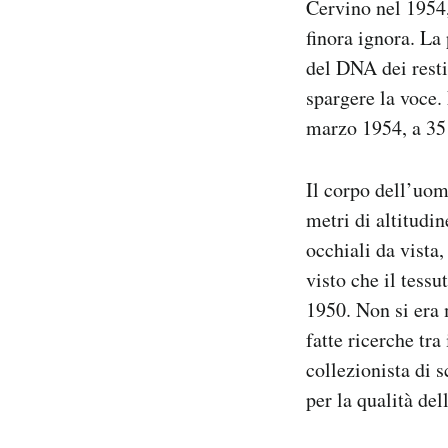
Cervino nel 1954, 
Notifiche mobile
finora ignora. La
Regala il Post
del DNA dei resti
Hai bisogno di aiuto?
spargere la voce
Esci
marzo 1954, a 35
Il corpo dell’uom
metri di altitudin
occhiali da vist
visto che il tess
1950. Non si era m
fatte ricerche tr
collezionista di 
per la qualità del