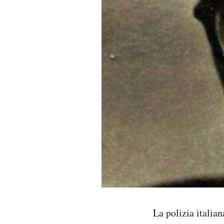
PODCAST
NEWSLETTER
I MIEI PREFERITI
SHOP
CALENDARIO
AREA PERSONALE
Area Personale
La polizia italian
Newsletter