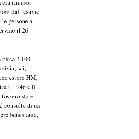
à era rimasta
zioni dall’esame
 le persone a
rvino il 26
a circa 3.100
nivia, sci,
nche essere HM,
ra il 1946 e il
 fossero state
al consulto di un
sere benestante,