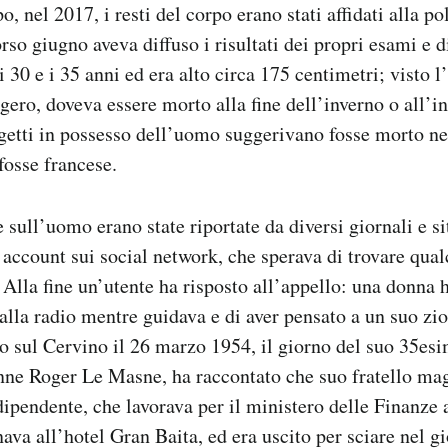
 nel 2017, i resti del corpo erano stati affidati alla pol
rso giugno aveva diffuso i risultati dei propri esami e d
i 30 e i 35 anni ed era alto circa 175 centimetri; visto 
gero, doveva essere morto alla fine dell’inverno o all’in
getti in possesso dell’uomo suggerivano fosse morto ne
fosse francese.
sull’uomo erano state riportate da diversi giornali e sit
i account sui social network, che sperava di trovare qua
Alla fine un’utente ha risposto all’appello: una donna h
a alla radio mentre guidava e di aver pensato a un suo zi
 sul Cervino il 26 marzo 1954, il giorno del suo 35e
enne Roger Le Masne, ha raccontato che suo fratello ma
ipendente, che lavorava per il ministero delle Finanze 
ava all’hotel Gran Baita, ed era uscito per sciare nel g