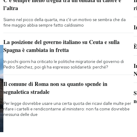
C’è sempre meno tregua tra un’ondata di calore e
I
l’altra
r
Siamo nel picco della quarta, ma c'è un motivo se sembra che da
fine maggio abbia sempre fatto caldissimo
I
La posizione del governo italiano su Ceuta e sulla
È
Spagna è cambiata in fretta
In pochi giorni ha criticato le politiche migratorie del governo di
I
Pedro Sánchez, poi gli ha espresso solidarietà: perché?
N
Il comune di Roma non sa quanto spende in
segnaletica stradale
S
n
Per legge dovrebbe usare una certa quota dei ricavi dalle multe per
rifare i cartelli e rendicontarne al ministero: non fa come dovrebbe
nessuna delle due