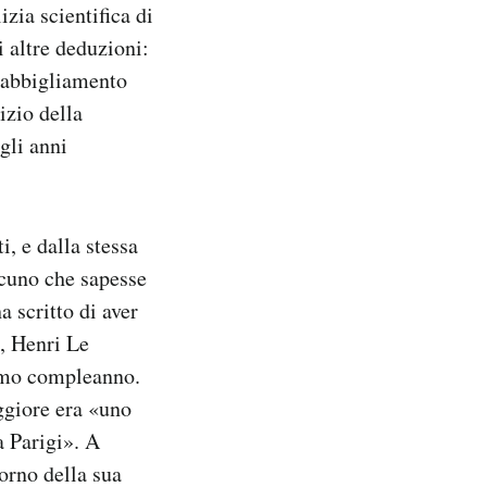
izia scientifica di
i altre deduzioni:
l’abbigliamento
izio della
gli anni
i, e dalla stessa
lcuno che sapesse
a scritto di aver
o, Henri Le
simo compleanno.
ggiore era «uno
a Parigi». A
iorno della sua