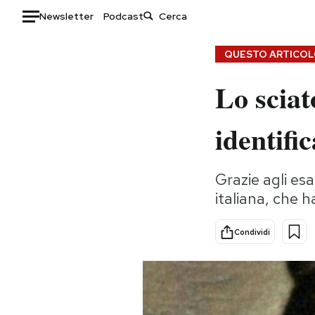
Newsletter
Podcast
Auto
QUESTO ARTICOLO
Lo sciat
HOME
Italia
Moda
identifi
Mondo
Libri
Politica
Consumismi
Grazie agli esa
Tecnologia
Storie/Idee
italiana, che h
Internet
Ok Boomer!
Scienza
Media
Condividi
Cultura
Europa
Economia
Altrecose
Sport
Mondiali calcio 2026