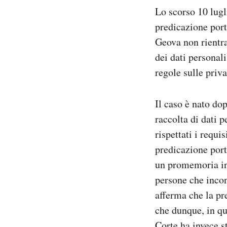
Notifiche mobile
Lo scorso 10 lugl
Regala il Post
predicazione port
Hai bisogno di aiuto?
Geova non rientra
Esci
dei dati personal
regole sulle pri
Il caso è nato do
raccolta di dati 
rispettati i requi
predicazione port
un promemoria inf
persone che incon
afferma che la pr
che dunque, in qu
Corte ha invece st