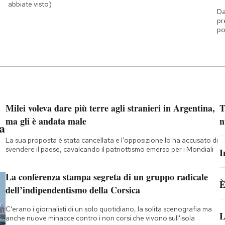
abbiate visto)
Da
pr
po
Milei voleva dare più terre agli stranieri in Argentina,
T
ma gli è andata male
n
a
La sua proposta è stata cancellata e l’opposizione lo ha accusato di
svendere il paese, cavalcando il patriottismo emerso per i Mondiali
I
La conferenza stampa segreta di un gruppo radicale
È
dell’indipendentismo della Corsica
C'erano i giornalisti di un solo quotidiano, la solita scenografia ma
L
anche nuove minacce contro i non corsi che vivono sull'isola