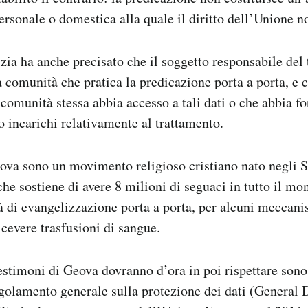
rsonale o domestica alla quale il diritto dell’Unione no
izia ha anche precisato che il soggetto responsabile del
la comunità che pratica la predicazione porta a porta, e 
 comunità stessa abbia accesso a tali dati o che abbia f
 o incarichi relativamente al trattamento.
ova sono un movimento religioso cristiano nato negli St
che sostiene di avere 8 milioni di seguaci in tutto il m
tà di evangelizzazione porta a porta, per alcuni meccani
 ricevere trasfusioni di sangue.
stimoni di Geova dovranno d’ora in poi rispettare sono
golamento generale sulla protezione dei dati (General 