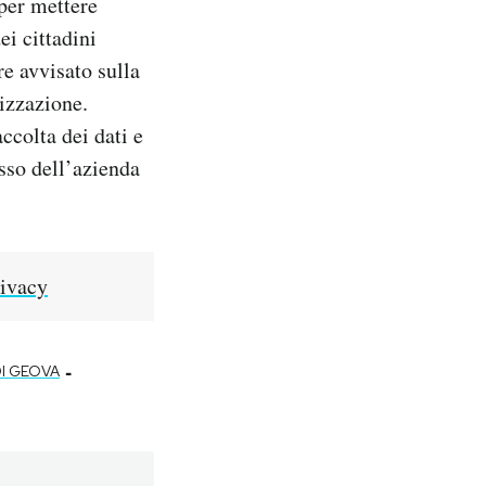
per mettere
ei cittadini
e avvisato sulla
rizzazione.
ccolta dei dati e
esso dell’azienda
rivacy
-
DI GEOVA