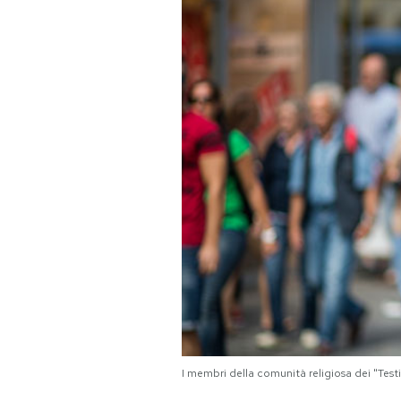
PODCAST
NEWSLETTER
I MIEI PREFERITI
SHOP
CALENDARIO
AREA PERSONALE
Area Personale
I membri della comunità religiosa dei "Tes
Newsletter