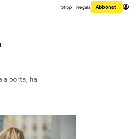
Abbonati
Shop
Regala
o
a a porta, ha