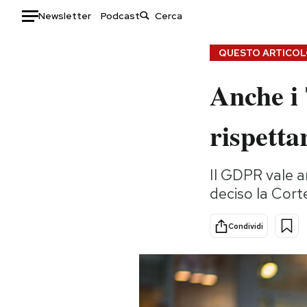
Newsletter
Podcast
Auto
QUESTO ARTICOLO
Anche i
HOME
Italia
Moda
rispetta
Mondo
Libri
Politica
Consumismi
Il GDPR vale an
Tecnologia
Storie/Idee
deciso la Corte
Internet
Ok Boomer!
Scienza
Media
Condividi
Cultura
Europa
Economia
Altrecose
Sport
Mondiali calcio 2026