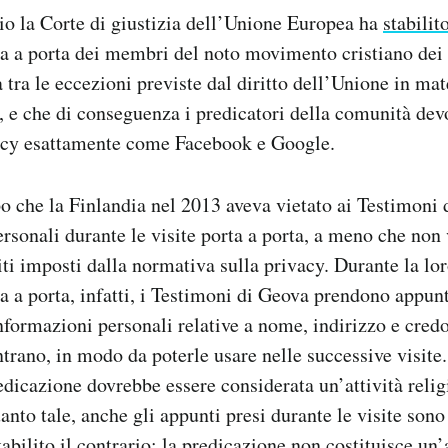
io la Corte di giustizia dell’Unione Europea ha
stabilit
a a porta dei membri del noto movimento cristiano dei
 tra le eccezioni previste dal diritto dell’Unione in mat
i, e che di conseguenza i predicatori della comunità dev
vacy esattamente come Facebook e Google.
po che la Finlandia nel 2013 aveva vietato ai Testimoni 
personali durante le visite porta a porta, a meno che non
siti imposti dalla normativa sulla privacy. Durante la lor
a a porta, infatti, i Testimoni di Geova prendono appun
ormazioni personali relative a nome, indirizzo e credo
trano, in modo da poterle usare nelle successive visite.
edicazione dovrebbe essere considerata un’attività relig
anto tale, anche gli appunti presi durante le visite sono
abilito il contrario: la predicazione non costituisce un’a