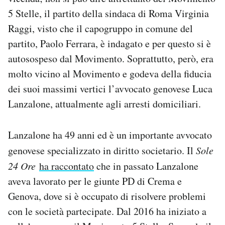
Notifiche mobile
5 Stelle, il partito della sindaca di Roma Virginia
Regala il Post
Raggi, visto che il capogruppo in comune del
Hai bisogno di aiuto?
partito, Paolo Ferrara, è indagato e per questo si è
Esci
autosospeso dal Movimento. Soprattutto, però, era
molto vicino al Movimento e godeva della fiducia
dei suoi massimi vertici l’avvocato genovese Luca
Lanzalone, attualmente agli arresti domiciliari.
Lanzalone ha 49 anni ed è un importante avvocato
genovese specializzato in diritto societario. Il
Sole
24 Ore
ha raccontato
che in passato Lanzalone
aveva lavorato per le giunte PD di Crema e
Genova, dove si è occupato di risolvere problemi
con le società partecipate. Dal 2016 ha iniziato a