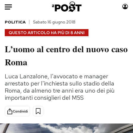
Auto
POLITICA
Sabato 16 giugno 2018
QUESTO ARTICOLO HA PIÙ DI
8 ANNI
HOME
L’uomo al centro del nuovo caso
Italia
Moda
Roma
Mondo
Libri
Politica
Consumismi
Luca Lanzalone, l'avvocato e manager
Tecnologia
Storie/Idee
arrestato per l'inchiesta sullo stadio della
Internet
Ok Boomer!
Roma, da almeno tre anni era uno dei più
Scienza
Media
importanti consiglieri del M5S
Cultura
Europa
Economia
Altrecose
Condividi
Sport
Mondiali calcio 2026