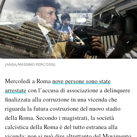
PODCAST
NEWSLETTER
I MIEI PREFERITI
(ANSA/MASSIMO PERCOSSI)
SHOP
Mercoledì a Roma
nove persone sono state
arrestate
con l’accusa di associazione a delinquere
CALENDARIO
finalizzata alla corruzione in una vicenda che
riguarda la futura costruzione del nuovo stadio
AREA PERSONALE
della Roma. Secondo i magistrati, la società
calcistica della Roma è del tutto estranea alla
Area Personale
Newsletter
vicenda; non si può dire altrettanto del Movimento