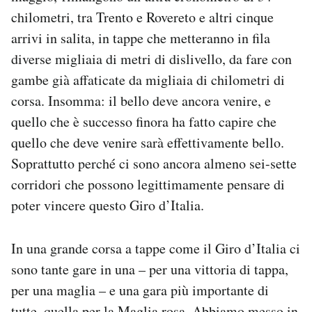
Notifiche mobile
chilometri, tra Trento e Rovereto e altri cinque
Regala il Post
arrivi in salita, in tappe che metteranno in fila
Hai bisogno di aiuto?
diverse migliaia di metri di dislivello, da fare con
Esci
gambe già affaticate da migliaia di chilometri di
corsa. Insomma: il bello deve ancora venire, e
quello che è successo finora ha fatto capire che
quello che deve venire sarà effettivamente bello.
Soprattutto perché ci sono ancora almeno sei-sette
corridori che possono legittimamente pensare di
poter vincere questo Giro d’Italia.
In una grande corsa a tappe come il Giro d’Italia ci
sono tante gare in una – per una vittoria di tappa,
per una maglia – e una gara più importante di
tutte, quella per la Maglia rosa. Abbiamo messo in