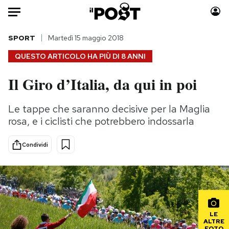
Auto
SPORT
Martedì 15 maggio 2018
QUESTO ARTICOLO HA PIÙ DI
8 ANNI
HOME
Il Giro d’Italia, da qui in poi
Italia
Moda
Mondo
Libri
Le tappe che saranno decisive per la Maglia
Politica
Consumismi
rosa, e i ciclisti che potrebbero indossarla
Tecnologia
Storie/Idee
Internet
Ok Boomer!
Condividi
Scienza
Media
Cultura
Europa
Economia
Altrecose
Sport
Mondiali calcio 2026
LE
ALTRE
FOTO