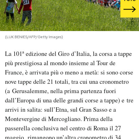
PODCAST
NEWSLETTER
(LUK BENIES/AFP/Getty Images)
La 101ª edizione del Giro d’Italia, la corsa a tappe
I MIEI PREFERITI
più prestigiosa al mondo insieme al Tour de
France, è arrivata più o meno a metà: si sono corse
SHOP
nove tappe delle 21 totali, tra cui una cronometro
(a Gerusalemme, nella prima partenza fuori
CALENDARIO
dall’Europa di una delle grandi corse a tappe) e tre
arrivi in salita: sull’Etna, sul Gran Sasso e a
AREA PERSONALE
Montevergine di Mercogliano. Prima della
passerella conclusiva nel centro di Roma il 27
Area Personale
Newsletter
maggio, rimangono un’altra cronometro di 34