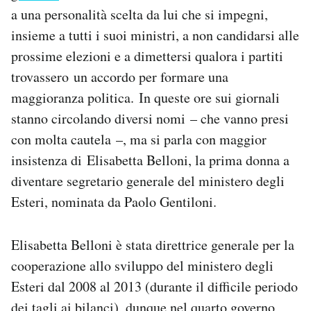
Notifiche mobile
a una personalità scelta da lui che si impegni,
Regala il Post
insieme a tutti i suoi ministri, a non candidarsi alle
Hai bisogno di aiuto?
prossime elezioni e a dimettersi qualora i partiti
Esci
trovassero un accordo per formare una
maggioranza politica. In queste ore sui giornali
stanno circolando diversi nomi – che vanno presi
con molta cautela –, ma si parla con maggior
insistenza di Elisabetta Belloni, la prima donna a
diventare segretario generale del ministero degli
Esteri, nominata da Paolo Gentiloni.
Elisabetta Belloni è stata direttrice generale per la
cooperazione allo sviluppo del ministero degli
Esteri dal 2008 al 2013 (durante il difficile periodo
dei tagli ai bilanci), dunque nel quarto governo