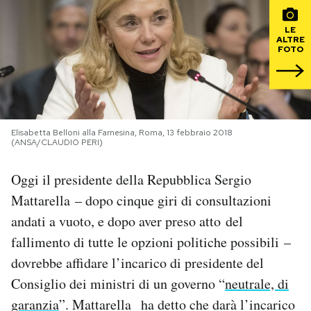
PODCAST
LE
ALTRE
FOTO
NEWSLETTER
I MIEI PREFERITI
Elisabetta Belloni alla Farnesina, Roma, 13 febbraio 2018
(ANSA/CLAUDIO PERI)
SHOP
Oggi il presidente della Repubblica Sergio
Mattarella – dopo cinque giri di consultazioni
CALENDARIO
andati a vuoto, e dopo aver preso atto del
fallimento di tutte le opzioni politiche possibili –
AREA PERSONALE
dovrebbe affidare l’incarico di presidente del
Consiglio dei ministri di un governo “
neutrale, di
Area Personale
garanzia
”. Mattarella ha detto che darà l’incarico
Newsletter