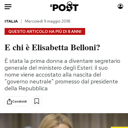
Auto
ITALIA
Mercoledì 9 maggio 2018
QUESTO ARTICOLO HA PIÙ DI
8 ANNI
HOME
E chi è Elisabetta Belloni?
Italia
Moda
Mondo
Libri
È stata la prima donna a diventare segretario
Politica
Consumismi
generale del ministero degli Esteri: il suo
Tecnologia
Storie/Idee
nome viene accostato alla nascita del
"governo neutrale" promesso dal presidente
Internet
Ok Boomer!
della Repubblica
Scienza
Media
Cultura
Europa
Condividi
Economia
Altrecose
Sport
Mondiali calcio 2026