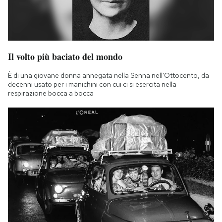
Il volto più baciato del mondo
È di una giovane donna annegata nella Senna nell'Ottocento, da
decenni usato per i manichini con cui ci si esercita nella
respirazione bocca a bocca