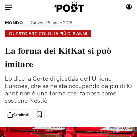
Auto
MONDO
Giovedì 19 aprile 2018
QUESTO ARTICOLO HA PIÙ DI
8 ANNI
HOME
La forma dei KitKat si può
Italia
Moda
imitare
Mondo
Libri
Politica
Consumismi
Lo dice la Corte di giustizia dell'Unione
Tecnologia
Storie/Idee
Europea, che se ne sta occupando da più di 10
Internet
Ok Boomer!
anni: non è una forma così famosa come
Scienza
Media
sostiene Nestlè
Cultura
Europa
Economia
Altrecose
Condividi
Sport
Mondiali calcio 2026