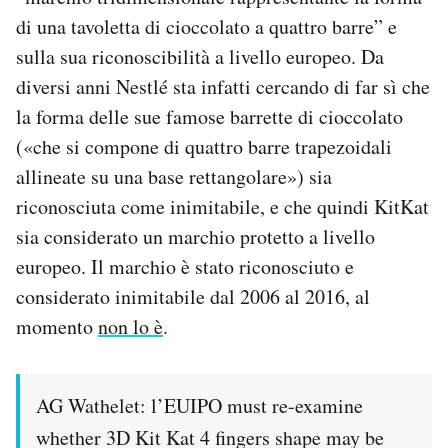
Notifiche mobile
di una tavoletta di cioccolato a quattro barre” e
Regala il Post
sulla sua riconoscibilità a livello europeo. Da
Hai bisogno di aiuto?
diversi anni Nestlé sta infatti cercando di far sì che
Esci
la forma delle sue famose barrette di cioccolato
(«che si compone di quattro barre trapezoidali
allineate su una base rettangolare») sia
riconosciuta come inimitabile, e che quindi KitKat
sia considerato un marchio protetto a livello
europeo. Il marchio è stato riconosciuto e
considerato inimitabile dal 2006 al 2016, al
momento
non lo è
.
AG Wathelet: l’EUIPO must re-examine
whether 3D Kit Kat 4 fingers shape may be