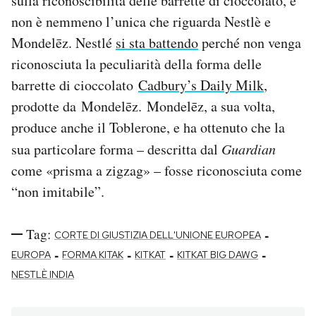
sulla riconoscibilità delle barrette di cioccolato, e
non è nemmeno l’unica che riguarda Nestlè e
Mondelēz. Nestlé
si sta battendo
perché non venga
riconosciuta la peculiarità della forma delle
barrette di cioccolato
Cadbury’s Daily Milk
,
prodotte da Mondelēz. Mondelēz, a sua volta,
produce anche il Toblerone, e ha ottenuto che la
sua particolare forma – descritta dal
Guardian
come «prisma a zigzag» – fosse riconosciuta come
“non imitabile”.
Tag:
-
CORTE DI GIUSTIZIA DELL'UNIONE EUROPEA
-
-
-
-
EUROPA
FORMA KITAK
KITKAT
KITKAT BIG DAWG
NESTLÈ INDIA