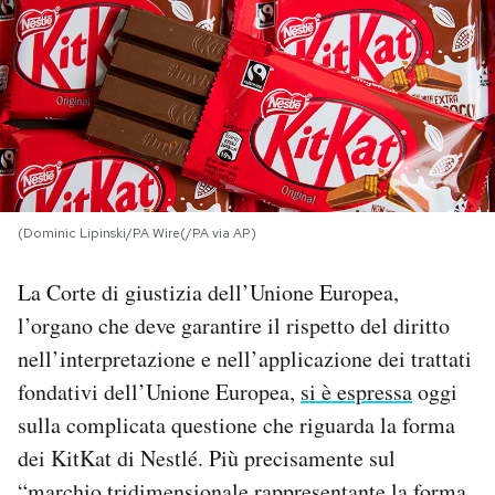
PODCAST
NEWSLETTER
I MIEI PREFERITI
(Dominic Lipinski/PA Wire(/PA via AP)
SHOP
La Corte di giustizia dell’Unione Europea,
l’organo che deve garantire il rispetto del diritto
CALENDARIO
nell’interpretazione e nell’applicazione dei trattati
fondativi dell’Unione Europea,
si è espressa
oggi
AREA PERSONALE
sulla complicata questione che riguarda la forma
dei KitKat di Nestlé. Più precisamente sul
Area Personale
Newsletter
“marchio tridimensionale rappresentante la forma