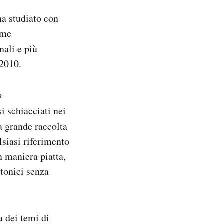
a studiato con
ome
nali e più
 2010.
o
i schiacciati nei
 grande raccolta
lsiasi riferimento
in maniera piatta,
ttonici senza
a dei temi di