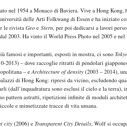
ato nel 1954 a Monaco di Baviera. Vive a Hong Kong, h
’università delle Arti Folkwang di Essen e ha iniziato c
r le rivista
Geo
e
Stern
, per poi dedicarsi a lavori perso
re dal 2003. Ha vinto il World Press Photo nel 2005 e nel
 più famosi e importanti, esposti in mostra, ci sono
Toky
0-2013) – dove raccoglie ritratti di pendolari giappones
ropolitana – e
Architecture of density
(2003 – 2014), una
 palazzi di Hong Kong: ripresi da vicino, escludendo qua
li (dall’inquadratura sono esclusi il cielo e la terra), 
no pattern astratti, ripetizioni infinite di moduli archite
iccole e mimetizzate tracce di vita umana.
t city
(2006) e
Transparent City Details
, Wolf si occup