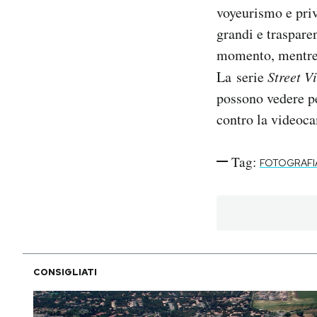
voyeurismo e priv
grandi e traspare
momento, mentre g
La serie
Street V
possono vedere pe
contro la videoc
Tag:
FOTOGRAFI
CONSIGLIATI