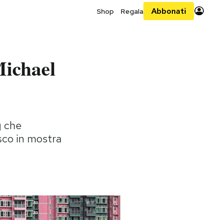
Abbonati
Shop
Regala
Michael
g che
sco in mostra