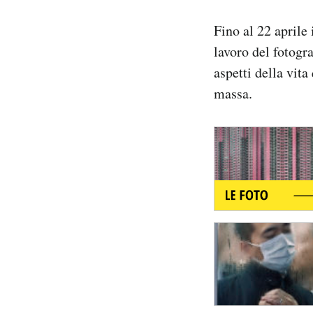
Notifiche mobile
Fino al 22 aprile
Regala il Post
Hai bisogno di aiuto?
lavoro del fotogr
Esci
aspetti della vita
massa.