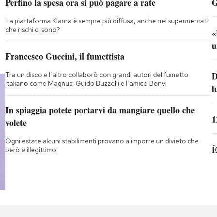
Perfino la spesa ora si può pagare a rate
G
La piattaforma Klarna è sempre più diffusa, anche nei supermercati:
che rischi ci sono?
«
u
Francesco Guccini, il fumettista
D
Tra un disco e l’altro collaborò con grandi autori del fumetto
italiano come Magnus, Guido Buzzelli e l’amico Bonvi
l
In spiaggia potete portarvi da mangiare quello che
1
volete
Ogni estate alcuni stabilimenti provano a imporre un divieto che
È
però è illegittimo