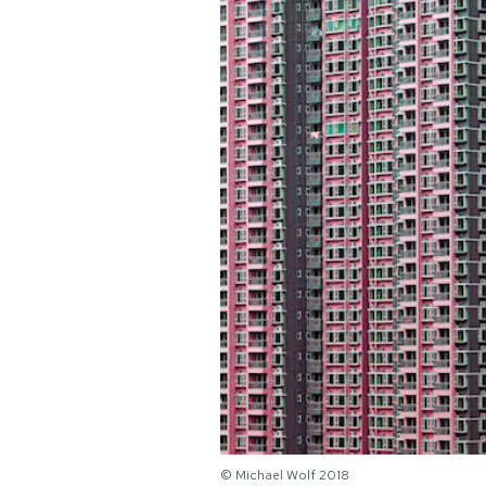
PODCAST
NEWSLETTER
I MIEI PREFERITI
SHOP
CALENDARIO
AREA PERSONALE
Area Personale
Newsletter
© Michael Wolf 2018