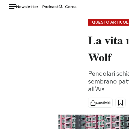
Newsletter
Podcast
Auto
QUESTO ARTICOLO
La vita 
HOME
Italia
Moda
Wolf
Mondo
Libri
Politica
Consumismi
Pendolari schi
Tecnologia
Storie/Idee
sembrano patte
Internet
Ok Boomer!
all'Aia
Scienza
Media
Cultura
Europa
Condividi
Economia
Altrecose
Sport
Mondiali calcio 2026