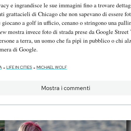
acy e ingrandisce le sue immagini fino a trovare dettag
nti grattacieli di Chicago che non sapevano di essere fo
iocano a golf in ufficio, cenano o stringono una pallin
iew
mostra invece foto di strada prese da Google Street 
rsone a terra, un uomo che fa pipì in pubblico o chi al
amera di Google.
-
-
A
LIFE IN CITIES
MICHAEL WOLF
Mostra i commenti