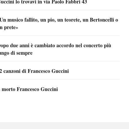
uccini lo trovavi in via Paolo Fabbri 43
Un musico fallito, un pio, un teorete, un Bertoncelli o
n prete»
opo due anni è cambiato accordo nel concerto più
ungo di sempre
2 canzoni di Francesco Guccini
 morto Francesco Guccini