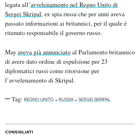
legata all’
avvelenamento nel Regno Unito di
Notifiche mobile
Sergei Skripal
, ex spia russa che per anni aveva
Regala il Post
Hai bisogno di aiuto?
passato informazioni ai britannici, per il quale è
Esci
ritenuto responsabile il governo russo.
May
aveva già annunciato
al Parlamento britannico
di avere dato ordine di espulsione per 23
diplomatici russi come ritorsione per
l’avvelenamento di Skripal.
Tag:
-
-
REGNO UNITO
RUSSIA
SERGEI SKRIPAL
CONSIGLIATI