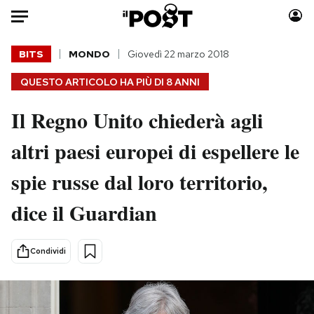
Auto
BITS
MONDO
Giovedì 22 marzo 2018
QUESTO ARTICOLO HA PIÙ DI
8 ANNI
HOME
Il Regno Unito chiederà agli
Italia
Moda
Mondo
Libri
altri paesi europei di espellere le
Politica
Consumismi
spie russe dal loro territorio,
Tecnologia
Storie/Idee
Internet
Ok Boomer!
dice il Guardian
Scienza
Media
Cultura
Europa
Condividi
Economia
Altrecose
Sport
Mondiali calcio 2026