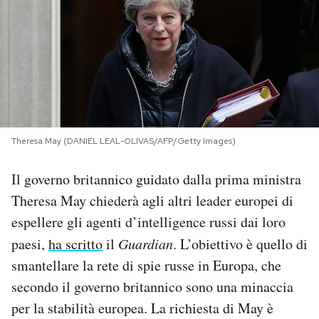
PODCAST
NEWSLETTER
I MIEI PREFERITI
Theresa May (DANIEL LEAL-OLIVAS/AFP/Getty Images)
SHOP
Il governo britannico guidato dalla prima ministra
Theresa May chiederà agli altri leader europei di
CALENDARIO
espellere gli agenti d’intelligence russi dai loro
paesi,
ha scritto
il
Guardian
. L’obiettivo è quello di
smantellare la rete di spie russe in Europa, che
AREA PERSONALE
secondo il governo britannico sono una minaccia
Area Personale
per la stabilità europea. La richiesta di May è
Newsletter