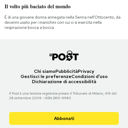
Il volto più baciato del mondo
È di una giovane donna annegata nella Senna nell'Ottocento, da
decenni usato per i manichini con cui ci si esercita nella
respirazione bocca a bocca
Chi siamo
Pubblicità
Privacy
Gestisci le preferenze
Condizioni d'uso
Dichiarazione di accessibilità
Il Post è una testata registrata presso il Tribunale di Milano, 419 del
28 settembre 2009 - ISSN 2610-9980
Abbonati