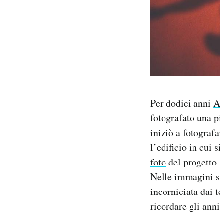
Notifiche mobile
Regala il Post
Hai bisogno di aiuto?
Esci
Per dodici anni
A
fotografato una p
iniziò a fotograf
l’edificio in cui
foto
del progetto.
Nelle immagini s
incorniciata dai t
ricordare gli anni