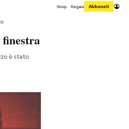
Abbonati
Shop
Regala
18
 finestra
zzo è stato