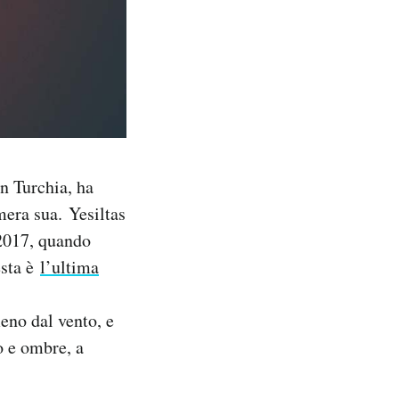
in Turchia, ha
mera sua. Yesiltas
 2017, quando
esta è
l’ultima
eno dal vento, e
o e ombre, a