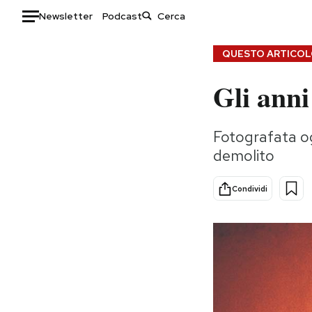
Newsletter
Podcast
Auto
QUESTO ARTICOLO
Gli anni
HOME
Italia
Moda
Fotografata og
Mondo
Libri
demolito
Politica
Consumismi
Tecnologia
Storie/Idee
Condividi
Internet
Ok Boomer!
Scienza
Media
Cultura
Europa
Economia
Altrecose
Sport
Mondiali calcio 2026