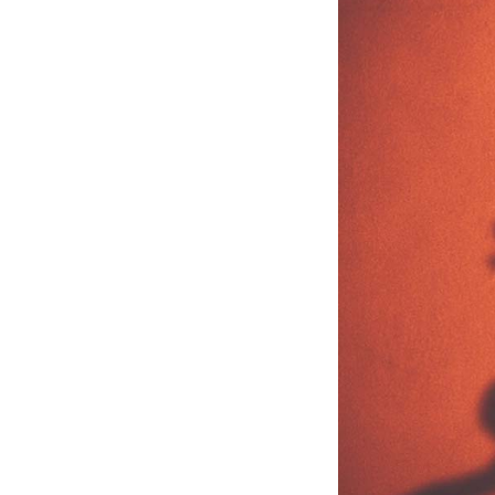
PODCAST
NEWSLETTER
I MIEI PREFERITI
SHOP
CALENDARIO
AREA PERSONALE
Area Personale
Newsletter