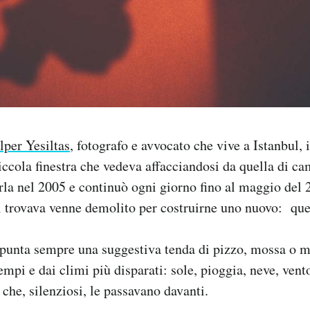
lper Yesiltas
, fotografo e avvocato che vive a Istanbul, 
iccola finestra che vedeva affacciandosi da quella di ca
arla nel 2005 e continuò ogni giorno fino al maggio del
 si trovava venne demolito per costruirne uno nuovo: qu
punta sempre una suggestiva tenda di pizzo, mossa o m
empi e dai climi più disparati: sole, pioggia, neve, vent
 che, silenziosi, le passavano davanti.