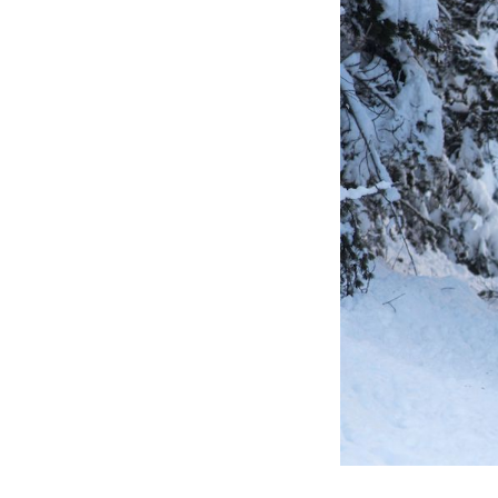
PODCAST
NEWSLETTER
I MIEI PREFERITI
SHOP
CALENDARIO
AREA PERSONALE
Area Personale
Newsletter