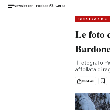
Newsletter
Podcast
Auto
QUESTO ARTICOLO
Le foto 
HOME
Italia
Moda
Bardone
Mondo
Libri
Politica
Consumismi
Il fotografo Pi
Tecnologia
Storie/Idee
affollata di r
Internet
Ok Boomer!
Scienza
Media
Condividi
Cultura
Europa
Economia
Altrecose
Sport
Mondiali calcio 2026