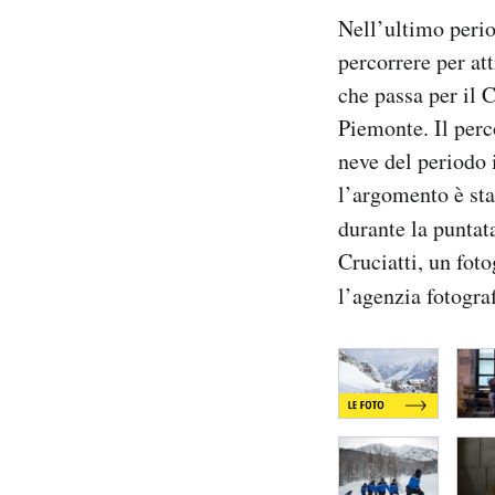
Notifiche mobile
Nell’ultimo perio
Regala il Post
percorrere per att
Hai bisogno di aiuto?
che passa per il 
Esci
Piemonte. Il perco
neve del periodo 
l’argomento è st
durante la punta
Cruciatti, un foto
l’agenzia fotogra