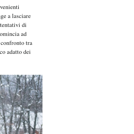
ovenienti
nge a lasciare
tentativi di
comincia ad
e confronto tra
oco adatto dei