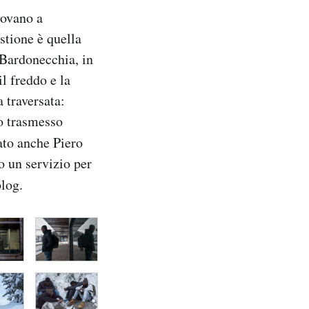
rovano a
estione è quella
 Bardonecchia, in
l freddo e la
 traversata:
io trasmesso
ato anche Piero
to un servizio per
blog.