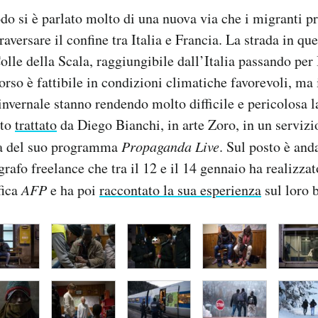
do si è parlato molto di una nuova via che i migranti p
raversare il confine tra Italia e Francia. La strada in qu
Colle della Scala, raggiungibile dall’Italia passando per
rso è fattibile in condizioni climatiche favorevoli, ma i
invernale stanno rendendo molto difficile e pericolosa la
ato
trattato
da Diego Bianchi, in arte Zoro, in un serviz
ta del suo programma
Propaganda Live
. Sul posto è and
grafo freelance che tra il 12 e il 14 gennaio ha realizza
fica
AFP
e ha poi
raccontato la sua esperienza
sul loro 