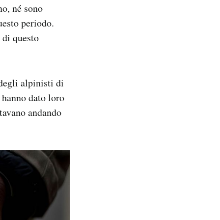
nno, né sono
uesto periodo.
a di questo
egli alpinisti di
: hanno dato loro
 stavano andando