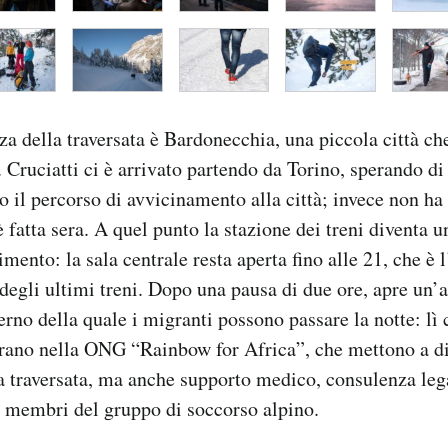
nza della traversata è Bardonecchia, una piccola città c
. Cruciatti ci è arrivato partendo da Torino, sperando di
o il percorso di avvicinamento alla città; invece non ha
è fatta sera. A quel punto la stazione dei treni diventa u
rimento: la sala centrale resta aperta fino alle 21, che è l
degli ultimi treni. Dopo una pausa di due ore, apre un’al
terno della quale i migranti possono passare la notte: lì
erano nella ONG “Rainbow for Africa”, che mettono a di
la traversata, ma anche supporto medico, consulenza lega
membri del gruppo di soccorso alpino.