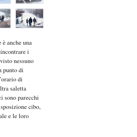
he è anche una
 incontrare i
 visto nessuno
n punto di
’orario di
tra saletta
 ci sono parecchi
sposizione cibo,
le e le loro