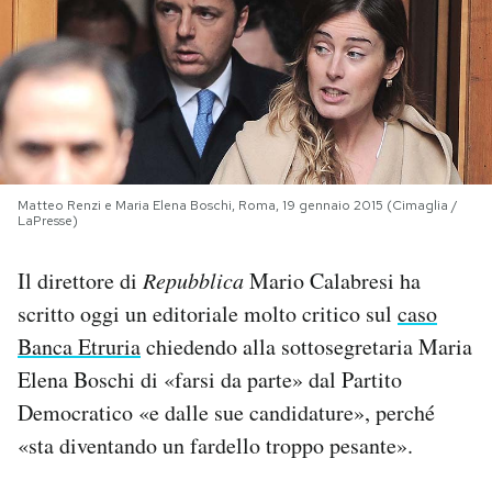
PODCAST
NEWSLETTER
I MIEI PREFERITI
Matteo Renzi e Maria Elena Boschi, Roma, 19 gennaio 2015 (Cimaglia /
LaPresse)
SHOP
Il direttore di
Repubblica
Mario Calabresi ha
scritto oggi un editoriale molto critico sul
caso
CALENDARIO
Banca Etruria
chiedendo alla sottosegretaria Maria
Elena Boschi di «farsi da parte» dal Partito
AREA PERSONALE
Democratico «e dalle sue candidature», perché
«sta diventando un fardello troppo pesante».
Area Personale
Newsletter