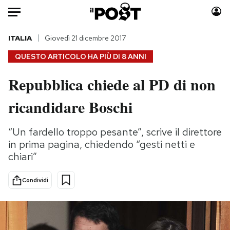
Auto
ITALIA
Giovedì 21 dicembre 2017
QUESTO ARTICOLO HA PIÙ DI
8 ANNI
HOME
Repubblica chiede al PD di non
Italia
Moda
ricandidare Boschi
Mondo
Libri
Politica
Consumismi
“Un fardello troppo pesante”, scrive il direttore
Tecnologia
Storie/Idee
in prima pagina, chiedendo “gesti netti e
Internet
Ok Boomer!
chiari”
Scienza
Media
Cultura
Europa
Condividi
Economia
Altrecose
Sport
Mondiali calcio 2026