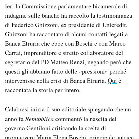
Ieri la Commissione parlamentare bicamerale di
Notifiche mobile
Regala il Post
indagine sulle banche ha raccolto la testimonianza
Hai bisogno di aiuto?
di Federico Ghizzoni, ex presidente di Unicredit.
Esci
Ghizzoni ha raccontato di alcuni contatti legati a
Banca Etruria che ebbe con Boschi e con Marco
Carrai, imprenditore e stretto collaboratore del
segretario del PD Matteo Renzi, negando però che
questi gli abbiano fatto delle «pressioni» perché
intervenisse nella crisi di Banca Etruria.
Qui
è
raccontata la storia per intero.
Calabresi inizia il suo editoriale spiegando che un
anno fa
Repubblica
commentò la nascita del
governo Gentiloni criticando la scelta di
promuovere Maria Elena Boschi, principale autrice