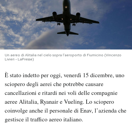
PODCAST
NEWSLETTER
I MIEI PREFERITI
Un aereo di Alitalia nel cielo sopra l'aeroporto di Fiumicino (Vincenzo
Livieri - LaPresse)
SHOP
È stato indetto per oggi, venerdì 15 dicembre, uno
sciopero degli aerei che potrebbe causare
CALENDARIO
cancellazioni e ritardi nei voli delle compagnie
aeree Alitalia, Ryanair e Vueling. Lo sciopero
AREA PERSONALE
coinvolge anche il personale di Enav, l’azienda che
gestisce il traffico aereo italiano.
Area Personale
Newsletter