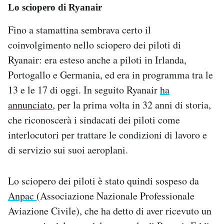
Lo sciopero di Ryanair
Notifiche mobile
Regala il Post
Fino a stamattina sembrava certo il
Hai bisogno di aiuto?
coinvolgimento nello sciopero dei piloti di
Esci
Ryanair: era esteso anche a piloti in Irlanda,
Portogallo e Germania, ed era in programma tra le
13 e le 17 di oggi. In seguito Ryanair
ha
annunciato
, per la prima volta in 32 anni di storia,
che riconoscerà i sindacati dei piloti come
interlocutori per trattare le condizioni di lavoro e
di servizio sui suoi aeroplani.
Lo sciopero dei piloti è stato quindi sospeso da
Anpac
(Associazione Nazionale Professionale
Aviazione Civile), che ha detto di aver ricevuto un