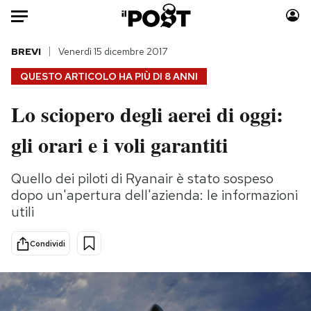
Auto
BREVI
Venerdì 15 dicembre 2017
QUESTO ARTICOLO HA PIÙ DI
8 ANNI
HOME
Lo sciopero degli aerei di oggi:
Italia
Moda
gli orari e i voli garantiti
Mondo
Libri
Politica
Consumismi
Quello dei piloti di Ryanair è stato sospeso
Tecnologia
Storie/Idee
dopo un'apertura dell'azienda: le informazioni
Internet
Ok Boomer!
utili
Scienza
Media
Cultura
Europa
Condividi
Economia
Altrecose
Sport
Mondiali calcio 2026