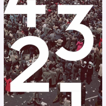
PODCAST
NEWSLETTER
I MIEI PREFERITI
SHOP
CALENDARIO
AREA PERSONALE
Area Personale
Newsletter