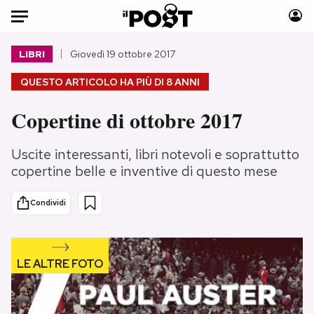
Auto
LIBRI
Giovedì 19 ottobre 2017
QUESTO ARTICOLO HA PIÙ DI
8 ANNI
HOME
Copertine di ottobre 2017
Italia
Moda
Mondo
Libri
Uscite interessanti, libri notevoli e soprattutto
Politica
Consumismi
copertine belle e inventive di questo mese
Tecnologia
Storie/Idee
Internet
Ok Boomer!
Condividi
Scienza
Media
Cultura
Europa
Economia
Altrecose
Sport
Mondiali calcio 2026