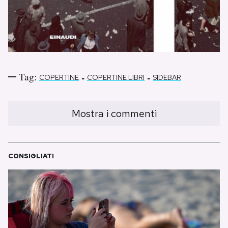
Notifiche mobile
Regala il Post
Hai bisogno di aiuto?
Esci
Tag:
-
-
COPERTINE
COPERTINE LIBRI
SIDEBAR
Mostra i commenti
CONSIGLIATI