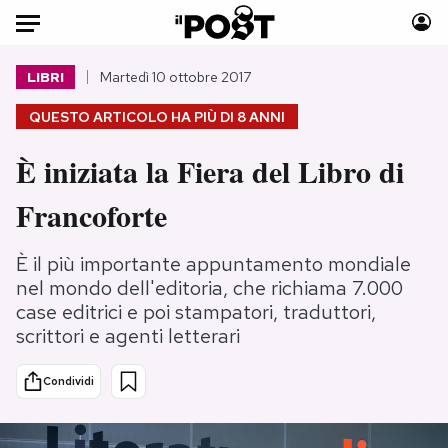
Auto
LIBRI
Martedì 10 ottobre 2017
QUESTO ARTICOLO HA PIÙ DI
8 ANNI
HOME
È iniziata la Fiera del Libro di
Italia
Moda
Mondo
Libri
Francoforte
Politica
Consumismi
Tecnologia
Storie/Idee
È il più importante appuntamento mondiale
Internet
Ok Boomer!
nel mondo dell'editoria, che richiama 7.000
case editrici e poi stampatori, traduttori,
Scienza
Media
scrittori e agenti letterari
Cultura
Europa
Economia
Altrecose
Condividi
Sport
Mondiali calcio 2026