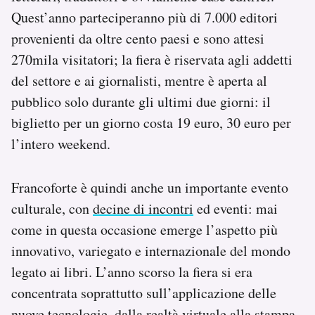
Notifiche mobile
Quest’anno parteciperanno più di 7.000 editori
Regala il Post
provenienti da oltre cento paesi e sono attesi
Hai bisogno di aiuto?
270mila visitatori; la fiera è riservata agli addetti
Esci
del settore e ai giornalisti, mentre è aperta al
pubblico solo durante gli ultimi due giorni: il
biglietto per un giorno costa 19 euro, 30 euro per
l’intero weekend.
Francoforte è quindi anche un importante evento
culturale, con
decine di incontri
ed eventi: mai
come in questa occasione emerge l’aspetto più
innovativo, variegato e internazionale del mondo
legato ai libri. L’anno scorso la fiera si era
concentrata soprattutto sull’applicazione delle
nuove tecnologie, dalla realtà virtuale alla stampa