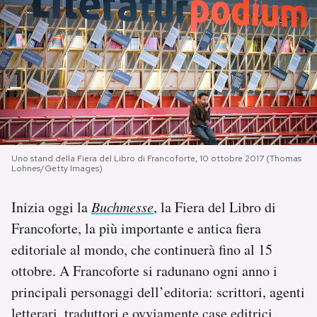
PODCAST
NEWSLETTER
I MIEI PREFERITI
Uno stand della Fiera del Libro di Francoforte, 10 ottobre 2017 (Thomas
SHOP
Lohnes/Getty Images)
Inizia oggi la
Buchmesse
, la Fiera del Libro di
CALENDARIO
Francoforte, la più importante e antica fiera
editoriale al mondo, che continuerà fino al 15
AREA PERSONALE
ottobre. A Francoforte si radunano ogni anno i
principali personaggi dell’editoria: scrittori, agenti
Area Personale
Newsletter
letterari, traduttori e ovviamente case editrici.