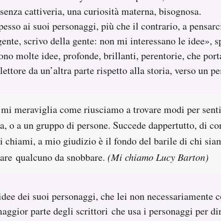
senza cattiveria, una curiosità materna, bisognosa.
esso ai suoi personaggi, più che il contrario, a pensarc
gente, scrivo della gente: non mi interessano le idee», s
ono molte idee, profonde, brillanti, perentorie, che por
lettore da un’altra parte rispetto alla storia, verso un pe
: mi meraviglia come riusciamo a trovare modi per senti
a, o a un gruppo di persone. Succede dappertutto, di co
chiami, a mio giudizio è il fondo del barile di chi sia
vare qualcuno da snobbare.
(Mi chiamo Lucy Barton)
dee dei suoi personaggi, che lei non necessariamente c
maggior parte degli scrittori che usa i personaggi per di