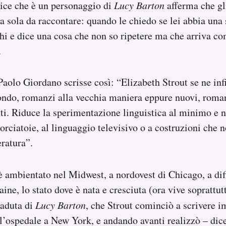
rice che è un personaggio di
Lucy Barton
afferma che gli
a sola da raccontare: quando le chiedo se lei abbia una 
hi e dice una cosa che non so ripetere ma che arriva c
.
aolo Giordano scrisse così: “Elizabeth Strout se ne infi
ondo, romanzi alla vecchia maniera eppure nuovi, roman
nti. Riduce la sperimentazione linguistica al minimo e 
corciatoie, al linguaggio televisivo o a costruzioni che 
eratura”.
 ambientato nel Midwest, a nordovest di Chicago, a dif
aine, lo stato dove è nata e cresciuta (ora vive soprattu
caduta di
Lucy Barton
, che Strout cominciò a scrivere 
ll’ospedale a New York, e andando avanti realizzò – dice