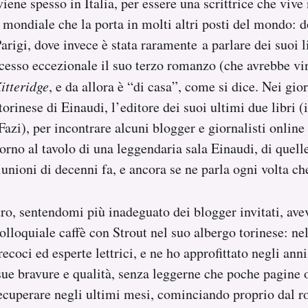
iene spesso in Italia, per essere una scrittrice che vive 
 mondiale che la porta in molti altri posti del mondo: d
Parigi, dove invece è stata raramente a parlare dei suoi li
esso eccezionale il suo terzo romanzo (che avrebbe vi
itteridge
, e da allora è “di casa”, come si dice. Nei gior
torinese di Einaudi, l’editore dei suoi ultimi due libri (i
Fazi), per incontrare alcuni blogger e giornalisti online
orno al tavolo di una leggendaria sala Einaudi, di quell
unioni di decenni fa, e ancora se ne parla ogni volta ch
ro, sentendomi più inadeguato dei blogger invitati, ave
olloquiale caffè con Strout nel suo albergo torinese: ne
ecoci ed esperte lettrici, e ne ho approfittato negli ann
sue bravure e qualità, senza leggerne che poche pagine 
recuperare negli ultimi mesi, cominciando proprio dal 