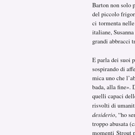
Barton non solo pa
del piccolo frigo
ci tormenta nelle
italiane, Susanna
grandi abbracci tr
E parla dei suoi 
sospirando di affe
mica uno che l’ab
bada, alla fine».
quelli capaci del
risvolti di umani
desiderio
, “ho se
troppo abusata (ca
momenti Strout pa