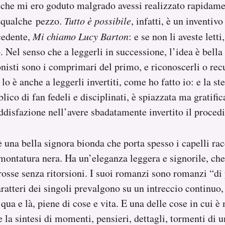
 che mi ero goduto malgrado avessi realizzato rapidam
 qualche pezzo.
Tutto è possibile
, infatti, è un inventi
cedente,
Mi chiamo Lucy Barton
: e se non li aveste letti
. Nel senso che a leggerli in successione, l’idea è bella
nisti sono i comprimari del primo, e riconoscerli o rec
 è anche a leggerli invertiti, come ho fatto io: e la ste
lico di fan fedeli e disciplinati, è spiazzata ma gratifi
ddisfazione nell’avere sbadatamente invertito il proced
 una bella signora bionda che porta spesso i capelli rac
montatura nera. Ha un’eleganza leggera e signorile, che
 rosse senza ritorsioni. I suoi romanzi sono romanzi “di
caratteri dei singoli prevalgono su un intreccio continuo
qua e là, piene di cose e vita. E una delle cose in cui è
 la sintesi di momenti, pensieri, dettagli, tormenti di u