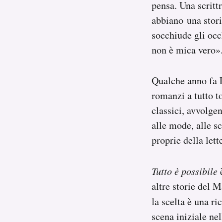
pensa. Una scritt
abbiano una stori
socchiude gli occ
non è mica vero»
Qualche anno fa P
romanzi a tutto t
classici, avvolge
alle mode, alle s
proprie della lett
Tutto è possibile
è
altre storie del M
la scelta è una ri
scena iniziale ne