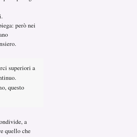
i.
piega: però nei
tano
nsiero.
rci superiori a
ntinuo.
mo, questo
ondivide, a
re quello che