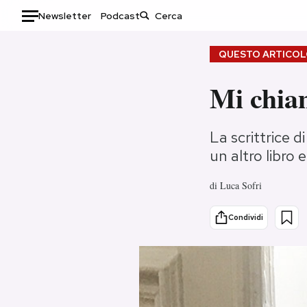
Newsletter
Podcast
Auto
QUESTO ARTICOLO
HOME
Mi chia
Italia
Moda
La scrittrice 
Mondo
Libri
un altro libro 
Politica
Consumismi
Tecnologia
Storie/Idee
di
Luca Sofri
Internet
Ok Boomer!
Scienza
Media
Condividi
Cultura
Europa
Economia
Altrecose
Sport
Mondiali calcio 2026