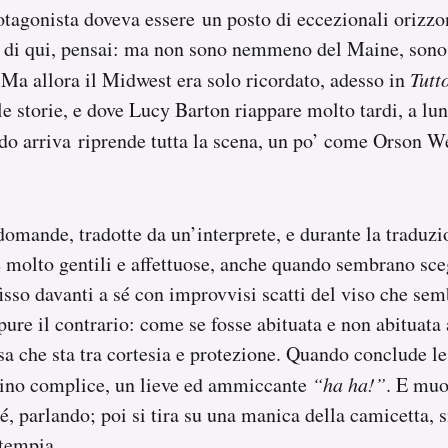
otagonista doveva essere un posto di eccezionali orizzo
 di qui, pensai: ma non sono nemmeno del Maine, sono 
 Ma allora il Midwest era solo ricordato, adesso in
Tutt
le storie, e dove Lucy Barton riappare molto tardi, a lu
do arriva riprende tutta la scena, un po’ come Orson W
 domande, tradotte da un’interprete, e durante la traduzi
 molto gentili e affettuose, anche quando sembrano sceg
fisso davanti a sé con improvvisi scatti del viso che sem
pure il contrario: come se fosse abituata e non abituata 
sa che sta tra cortesia e protezione. Quando conclude le 
lino complice, un lieve ed ammiccante
“ha ha!”
. E muo
, parlando; poi si tira su una manica della camicetta, s
 tempia.