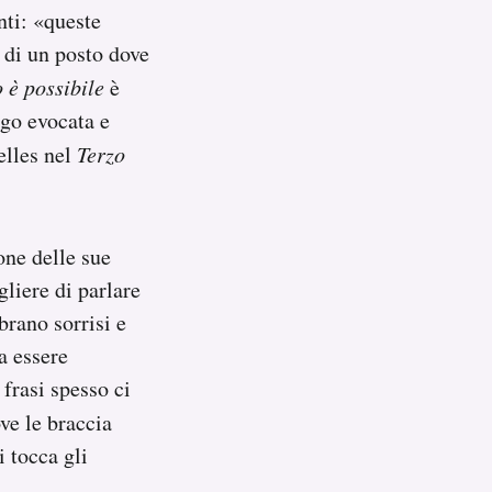
nti: «queste
di un posto dove
o è possibile
è
ngo evocata e
elles nel
Terzo
one delle sue
liere di parlare
brano sorrisi e
a essere
frasi spesso ci
ve le braccia
i tocca gli