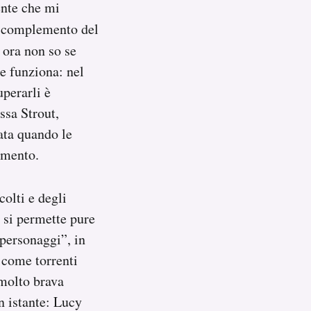
ente che mi
vo complemento del
, ora non so se
 e funziona: nel
uperarli è
ssa Strout,
cata quando le
imento.
colti e degli
 si permette pure
 personaggi”, in
, come torrenti
 molto brava
n istante: Lucy