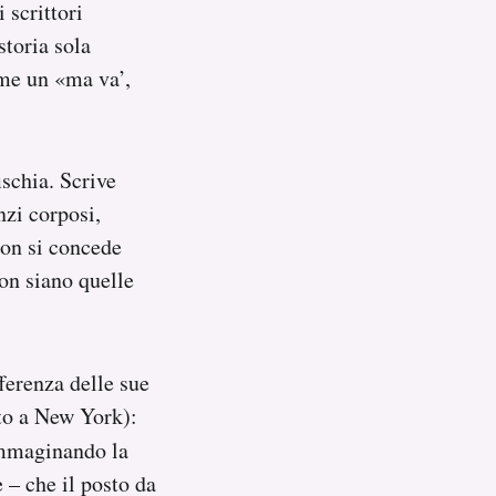
 scrittori
storia sola
ome un «ma va’,
schia. Scrive
zi corposi,
non si concede
non siano quelle
ferenza delle sue
tto a New York):
immaginando la
 – che il posto da