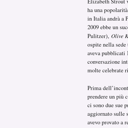
Elizabeth Strout v
Notifiche mobile
ha una popolarità
Regala il Post
in Italia andrà a 
Hai bisogno di aiuto?
2009 ebbe un succ
Esci
Pulitzer),
Olive K
ospite nella sede 
aveva pubblicati 
conversazione int
molte celebrate ri
Prima dell’incont
prendere un più c
ci sono due sue pr
aggiornato sulle 
avevo provato a 