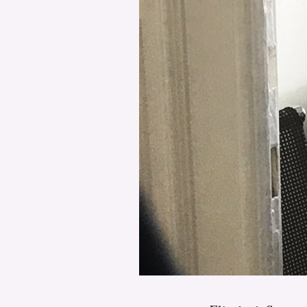
PODCAST
NEWSLETTER
I MIEI PREFERITI
SHOP
CALENDARIO
AREA PERSONALE
Area Personale
Newsletter