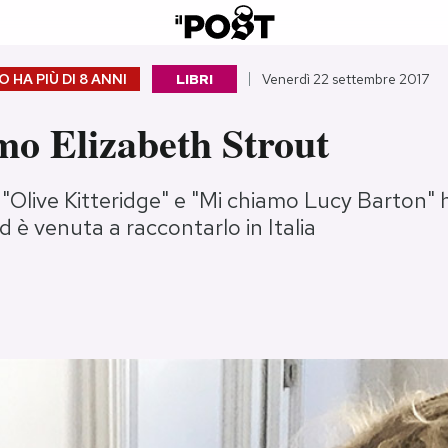
 HA PIÙ DI
8 ANNI
LIBRI
Venerdì 22 settembre 2017
mo Elizabeth Strout
di "Olive Kitteridge" e "Mi chiamo Lucy Barton"
ed è venuta a raccontarlo in Italia