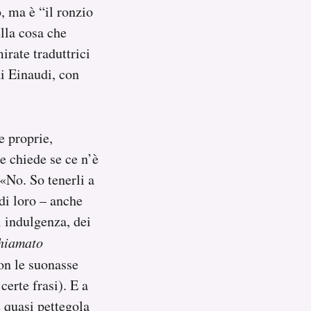
o, ma è “il ronzio
lla cosa che
irate traduttrici
di Einaudi, con
e proprie,
le chiede se ce n’è
 «No. So tenerli a
di loro – anche
 indulgenza, dei
hiamato
non le suonasse
certe frasi). E a
 quasi pettegola