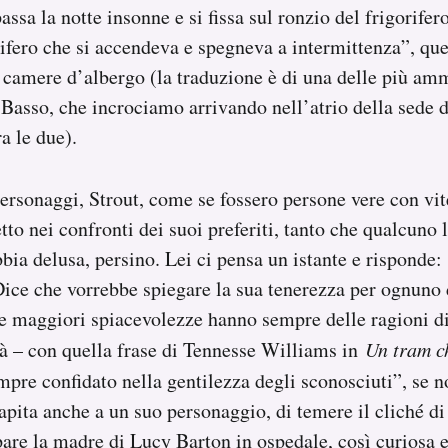
ssa la notte insonne e si fissa sul ronzio del frigorifer
rifero che si accendeva e spegneva a intermittenza”, que
 camere d’albergo (la traduzione è di una delle più amm
 Basso, che incrociamo arrivando nell’atrio della sede 
a le due).
personaggi, Strout, come se fossero persone vere con vit
tto nei confronti dei suoi preferiti, tanto che qualcuno 
bia delusa, persino. Lei ci pensa un istante e risponde:
 Dice che vorrebbe spiegare la sua tenerezza per ognuno 
le maggiori spiacevolezze hanno sempre delle ragioni di
tà – con quella frase di Tennesse Williams in
Un tram c
mpre confidato nella gentilezza degli sconosciuti”, se 
pita anche a un suo personaggio, di temere il cliché di 
re la madre di Lucy Barton in ospedale, così curiosa e