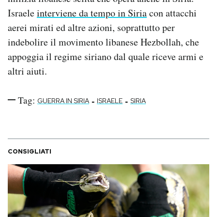
Notifiche mobile
Israele
interviene da tempo in Siria
con attacchi
Regala il Post
aerei mirati ed altre azioni, soprattutto per
Hai bisogno di aiuto?
indebolire il movimento libanese Hezbollah, che
Esci
appoggia il regime siriano dal quale riceve armi e
altri aiuti.
Tag:
-
-
GUERRA IN SIRIA
ISRAELE
SIRIA
CONSIGLIATI