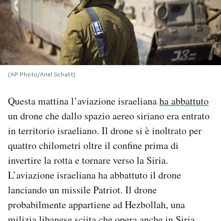
PODCAST
NEWSLETTER
(AP Photo/Ariel Schalit)
I MIEI PREFERITI
Questa mattina l’aviazione israeliana
ha abbattuto
un drone che dallo spazio aereo siriano era entrato
SHOP
in territorio israeliano. Il drone si è inoltrato per
quattro chilometri oltre il confine prima di
CALENDARIO
invertire la rotta e tornare verso la Siria.
L’aviazione israeliana ha abbattuto il drone
AREA PERSONALE
lanciando un missile Patriot. Il drone
probabilmente appartiene ad Hezbollah, una
Area Personale
Newsletter
milizia libanese sciita che opera anche in Siria.