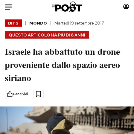
Auto
BITS
MONDO
Martedì 19 settembre 2017
QUESTO ARTICOLO HA PIÙ DI
8 ANNI
HOME
Israele ha abbattuto un drone
Italia
Moda
Mondo
Libri
proveniente dallo spazio aereo
Politica
Consumismi
siriano
Tecnologia
Storie/Idee
Internet
Ok Boomer!
Scienza
Media
Condividi
Cultura
Europa
Economia
Altrecose
Sport
Mondiali calcio 2026