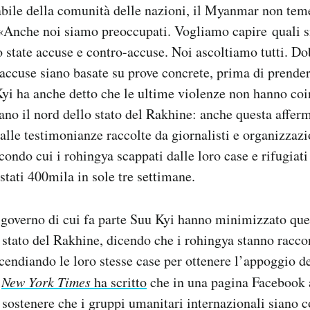
ile della comunità delle nazioni, il Myanmar non teme
«Anche noi siamo preoccupati. Vogliamo capire quali si
 state accuse e contro-accuse. Noi ascoltiamo tutti. D
 accuse siano basate su prove concrete, prima di prender
Kyi ha anche detto che le ultime violenze non hanno coi
ano il nord dello stato del Rakhine: anche questa affe
alle testimonianze raccolte da giornalisti e organizzazi
condo cui i rohingya scappati dalle loro case e rifugiati
tati 400mila in sole tre settimane.
governo di cui fa parte Suu Kyi hanno minimizzato quel
stato del Rakhine, dicendo che i rohingya stanno raccon
ncendiando le loro stesse case per ottenere l’appoggio d
l
New York Times
ha scritto
che in una pagina Facebook 
a sostenere che i gruppi umanitari internazionali siano c