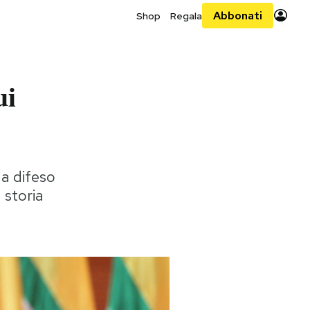
Abbonati
Shop
Regala
ui
a difeso
 storia