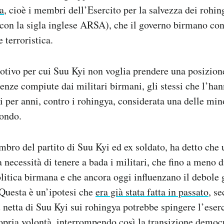
a
, cioè i membri dell’Esercito per la salvezza dei rohi
con la sigla inglese ARSA), che il governo birmano co
 terroristica.
otivo per cui Suu Kyi non voglia prendere una posizione
lenze compiute dai militari birmani, gli stessi che l’han
ri per anni, contro i rohingya, considerata una delle mi
mondo.
ro del partito di Suu Kyi ed ex soldato, ha detto che
 necessità di tenere a bada i militari, che fino a meno d
itica birmana e che ancora oggi influenzano il debole g
 Questa è un’ipotesi che
era già stata fatta in passato
, s
 netta di Suu Kyi sui rohingya potrebbe spingere l’eserc
opria volontà, interrompendo così la transizione democr