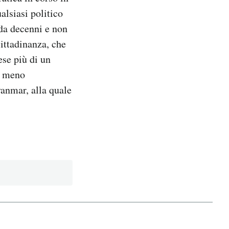
lsiasi politico
 da decenni e non
ittadinanza, che
ese più di un
e meno
yanmar, alla quale