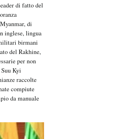
ader di fatto del
noranza
l Myanmar, di
in inglese, lingua
militari birmani
tato del Rakhine,
essarie per non
i Suu Kyi
nianze raccolte
inate compiute
empio da manuale