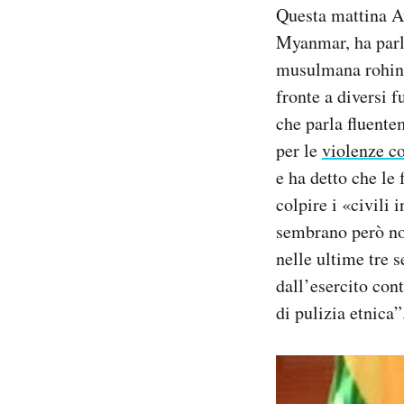
Questa mattina Au
Notifiche mobile
Regala il Post
Myanmar, ha parl
Hai bisogno di aiuto?
musulmana rohing
Esci
fronte a diversi f
che parla fluente
per le
violenze c
e ha detto che le
colpire i «civili 
sembrano però non
nelle ultime tre 
dall’esercito con
di pulizia etnica”