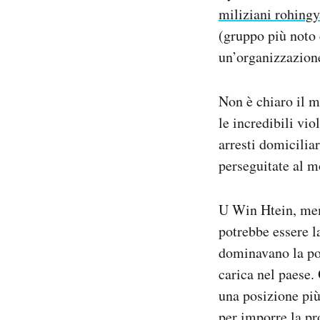
miliziani rohingy
(gruppo più noto 
un’organizzazione
Non è chiaro il m
le incredibili vio
arresti domicilia
perseguitate al 
U Win Htein, memb
potrebbe essere la
dominavano la pol
carica nel paese.
una posizione più
per imporre la pr