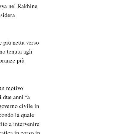
ngya nel Rakhine
nsidera
 più netta verso
no tenuta agli
noranze più
 un motivo
i due anni fa
overno civile in
econdo la quale
ito a intervenire
atica in corso in