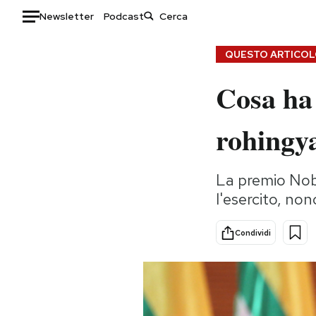
Newsletter
Podcast
Auto
QUESTO ARTICOLO
Cosa ha
HOME
Italia
Moda
rohingy
Mondo
Libri
Politica
Consumismi
La premio Nobe
Tecnologia
Storie/Idee
l'esercito, non
Internet
Ok Boomer!
Scienza
Media
Condividi
Cultura
Europa
Economia
Altrecose
Sport
Mondiali calcio 2026