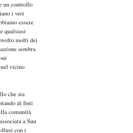
 un controllo
ano i veri
obbiamo essere
e qualsiasi
nvolto molti dei
rmazione sembra
oni
 nel vicino
lo che sta
tando di finti
ella comunità
associata a Suu
ollusi con i