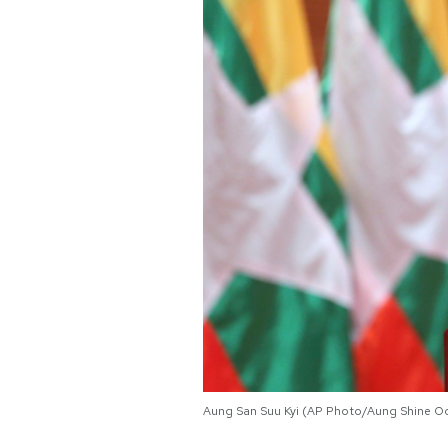
PODCAST
NEWSLETTER
I MIEI PREFERITI
SHOP
CALENDARIO
AREA PERSONALE
Area Personale
Aung San Suu Kyi (AP Photo/Aung Shine O
Newsletter