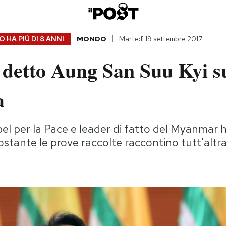
 HA PIÙ DI
8 ANNI
MONDO
Martedì 19 settembre 2017
 detto Aung San Suu Kyi s
a
l per la Pace e leader di fatto del Myanmar h
ostante le prove raccolte raccontino tutt'altra