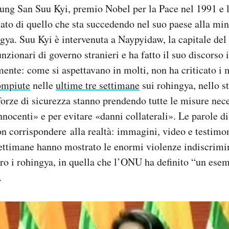
ng San Suu Kyi, premio Nobel per la Pace nel 1991 e le
ato di quello che sta succedendo nel suo paese alla mi
ya. Suu Kyi è intervenuta a Naypyidaw, la capitale de
unzionari di governo stranieri e ha fatto il suo discorso 
mente: come si aspettavano in molti, non ha criticato i 
ompiute
nelle
ultime tre settimane
sui rohingya, nello s
 forze di sicurezza stanno prendendo tutte le misure nec
innocenti» e per evitare «danni collaterali». Le parole d
 corrispondere alla realtà: immagini, video e testimo
settimane hanno mostrato le enormi violenze indiscrim
tro i rohingya, in quella che l’ONU ha definito “un es
.