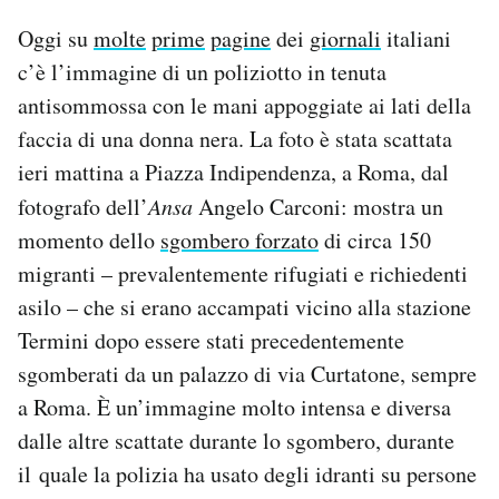
Oggi su
molte
prime
pagine
dei
giornali
italiani
PODCAST
c’è l’immagine di un poliziotto in tenuta
antisommossa con le mani appoggiate ai lati della
NEWSLETTER
faccia di una donna nera. La foto è stata scattata
ieri mattina a Piazza Indipendenza, a Roma, dal
I MIEI PREFERITI
fotografo dell’
Ansa
Angelo Carconi: mostra un
momento dello
sgombero forzato
di circa 150
SHOP
migranti – prevalentemente rifugiati e richiedenti
asilo – che si erano accampati vicino alla stazione
Termini dopo essere stati precedentemente
CALENDARIO
sgomberati da un palazzo di via Curtatone, sempre
a Roma. È un’immagine molto intensa e diversa
AREA PERSONALE
dalle altre scattate durante lo sgombero, durante
Area Personale
il quale la polizia ha usato degli idranti su persone
Newsletter