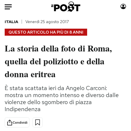
Auto
ITALIA
Venerdì 25 agosto 2017
QUESTO ARTICOLO HA PIÙ DI
8 ANNI
HOME
La storia della foto di Roma,
Italia
Moda
quella del poliziotto e della
Mondo
Libri
Politica
Consumismi
donna eritrea
Tecnologia
Storie/Idee
Internet
Ok Boomer!
È stata scattata ieri da Angelo Carconi:
Scienza
Media
mostra un momento intenso e diverso dalle
Cultura
Europa
violenze dello sgombero di piazza
Indipendenza
Economia
Altrecose
Sport
Mondiali calcio 2026
Condividi