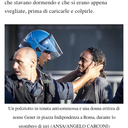
che stavano dormendo e che si erano appena
Notifiche mobile
svegliate, prima di caricarle e colpirle.
Regala il Post
Hai bisogno di aiuto?
Esci
Un poliziotto in tenuta antisommossa e una donna eritrea di
nome Genet in piazza Indipendenza a Roma, durante lo
sgombero di ieri (ANSA/ANGELO CARCONI)