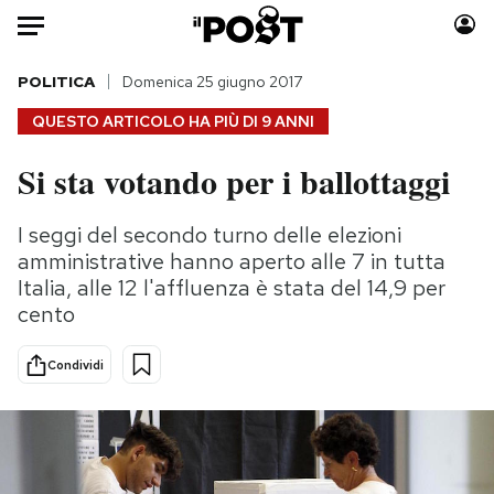
Auto
POLITICA
Domenica 25 giugno 2017
QUESTO ARTICOLO HA PIÙ DI
9 ANNI
HOME
Si sta votando per i ballottaggi
Italia
Moda
Mondo
Libri
I seggi del secondo turno delle elezioni
Politica
Consumismi
amministrative hanno aperto alle 7 in tutta
Tecnologia
Storie/Idee
Italia, alle 12 l'affluenza è stata del 14,9 per
cento
Internet
Ok Boomer!
Scienza
Media
Condividi
Cultura
Europa
Economia
Altrecose
Sport
Mondiali calcio 2026