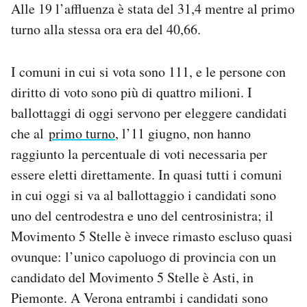
Alle 19 l’affluenza è stata del 31,4 mentre al primo
Notifiche mobile
turno alla stessa ora era del 40,66.
Regala il Post
Hai bisogno di aiuto?
Esci
I comuni in cui si vota sono 111, e le persone con
diritto di voto sono più di quattro milioni. I
ballottaggi di oggi servono per eleggere candidati
che al
primo turno
, l’11 giugno, non hanno
raggiunto la percentuale di voti necessaria per
essere eletti direttamente. In quasi tutti i comuni
in cui oggi si va al ballottaggio i candidati sono
uno del centrodestra e uno del centrosinistra; il
Movimento 5 Stelle è invece rimasto escluso quasi
ovunque: l’unico capoluogo di provincia con un
candidato del Movimento 5 Stelle è Asti, in
Piemonte. A Verona entrambi i candidati sono