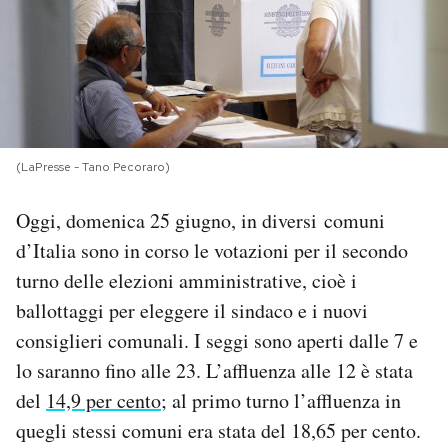
PODCAST
NEWSLETTER
(LaPresse - Tano Pecoraro)
I MIEI PREFERITI
Oggi, domenica 25 giugno, in diversi comuni
SHOP
d’Italia sono in corso le votazioni per il secondo
turno delle elezioni amministrative, cioè i
CALENDARIO
ballottaggi per eleggere il sindaco e i nuovi
consiglieri comunali. I seggi sono aperti dalle 7 e
lo saranno fino alle 23. L’affluenza alle 12 è stata
AREA PERSONALE
del
14,9 per cento
; al primo turno l’affluenza in
Area Personale
quegli stessi comuni era stata del 18,65 per cento.
Newsletter