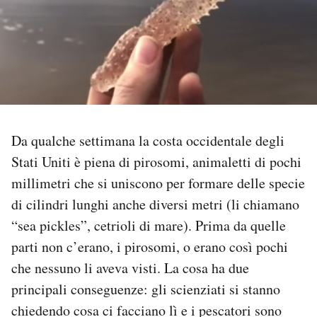
PODCAST
NEWSLETTER
I MIEI PREFERITI
Da qualche settimana la costa occidentale degli
Stati Uniti è piena di pirosomi, animaletti di pochi
SHOP
millimetri che si uniscono per formare delle specie
di cilindri lunghi anche diversi metri (li chiamano
CALENDARIO
“sea pickles”, cetrioli di mare). Prima da quelle
parti non c’erano, i pirosomi, o erano così pochi
AREA PERSONALE
che nessuno li aveva visti. La cosa ha due
principali conseguenze: gli scienziati si stanno
Area Personale
chiedendo cosa ci facciano lì e i pescatori sono
Newsletter