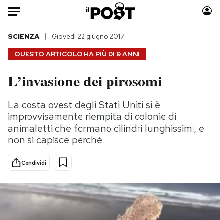
Auto
SCIENZA
Giovedì 22 giugno 2017
QUESTO ARTICOLO HA PIÙ DI
9 ANNI
HOME
L’invasione dei pirosomi
Italia
Moda
Mondo
Libri
La costa ovest degli Stati Uniti si è
Politica
Consumismi
improvvisamente riempita di colonie di
Tecnologia
Storie/Idee
animaletti che formano cilindri lunghissimi, e
non si capisce perché
Internet
Ok Boomer!
Scienza
Media
Condividi
Cultura
Europa
Economia
Altrecose
Sport
Mondiali calcio 2026