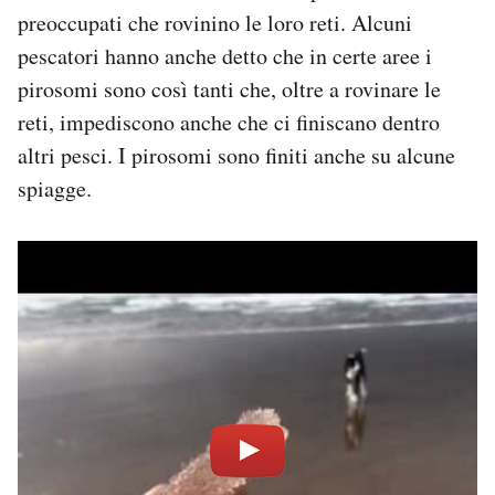
Notifiche mobile
preoccupati che rovinino le loro reti. Alcuni
Regala il Post
pescatori hanno anche detto che in certe aree i
Hai bisogno di aiuto?
pirosomi sono così tanti che, oltre a rovinare le
Esci
reti, impediscono anche che ci finiscano dentro
altri pesci. I pirosomi sono finiti anche su alcune
spiagge.