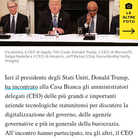
PODCAST
LE
ALTRE
FOTO
NEWSLETTER
Da sinistra, il CEO di Apple, Tim Cook, Donald Trump, il CEO di Microsoft,
I MIEI PREFERITI
Satya Nadella e il CEO di Amazon, Jeff Bezos (Chip Somodevilla/Getty
Images)
SHOP
Ieri il presidente degli Stati Uniti, Donald Trump,
ha incontrato
alla Casa Bianca gli amministratori
CALENDARIO
delegati (CEO) delle più grandi e importanti
aziende tecnologiche statunitensi per discutere la
digitalizzazione del governo, delle agenzie
AREA PERSONALE
governative e più in generale della burocrazia.
Area Personale
All’incontro hanno partecipato, tra gli altri, il CEO
Newsletter