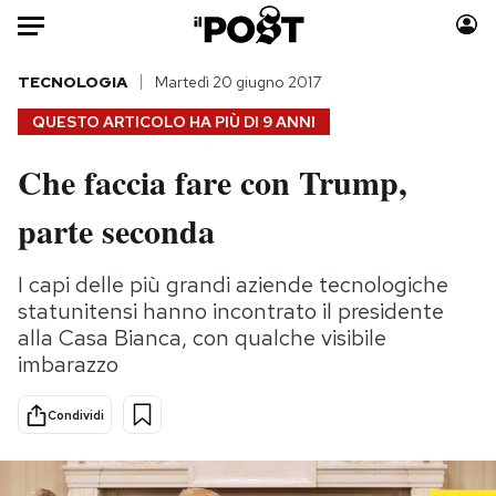
Auto
TECNOLOGIA
Martedì 20 giugno 2017
QUESTO ARTICOLO HA PIÙ DI
9 ANNI
HOME
Che faccia fare con Trump,
Italia
Moda
parte seconda
Mondo
Libri
Politica
Consumismi
I capi delle più grandi aziende tecnologiche
Tecnologia
Storie/Idee
statunitensi hanno incontrato il presidente
Internet
Ok Boomer!
alla Casa Bianca, con qualche visibile
Scienza
Media
imbarazzo
Cultura
Europa
Economia
Altrecose
Condividi
Sport
Mondiali calcio 2026