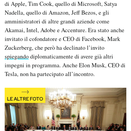
di Apple, Tim Cook, quello di Microsoft, Satya
Notifiche mobile
Nadella, quello di Amazon, Jeff Bezos, e gli
Regala il Post
Hai bisogno di aiuto?
amministratori di altre grandi aziende come
Esci
Akamai, Intel, Adobe e Accenture. Era stato anche
invitato il cofondatore e CEO di Facebook, Mark
Zuckerberg, che però ha declinato l’invito
spiegando
diplomaticamente di avere già altri
impegni in programma. Anche Elon Musk, CEO di
Tesla, non ha partecipato all’incontro.