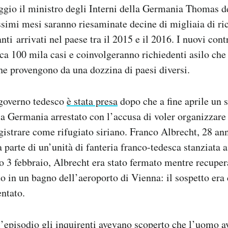
gio il ministro degli Interni della Germania Thomas d
simi mesi saranno riesaminate decine di migliaia di ric
ti arrivati nel paese tra il 2015 e il 2016. I nuovi contr
ca 100 mila casi e coinvolgeranno richiedenti asilo che
che provengono da una dozzina di paesi diversi.
 governo tedesco
è stata presa
dopo che a fine aprile un s
a Germania arrestato con l’accusa di voler organizzare 
egistrare come rifugiato siriano. Franco Albrecht, 28 ann
parte di un’unità di fanteria franco-tedesca stanziata a 
o 3 febbraio, Albrecht era stato fermato mentre recuper
o in un bagno dell’aeroporto di Vienna: il sospetto era
entato.
l’episodio gli inquirenti avevano scoperto che l’uomo 