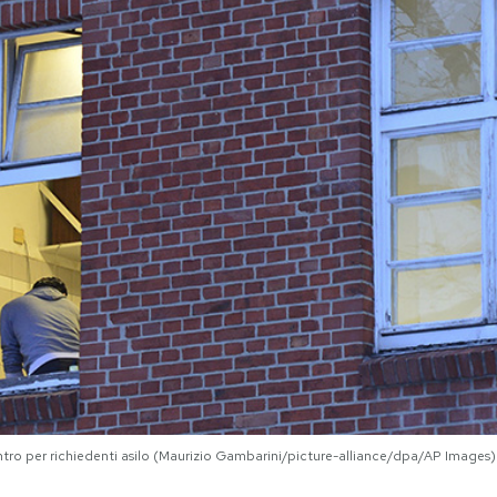
ntro per richiedenti asilo (Maurizio Gambarini/picture-alliance/dpa/AP Images)