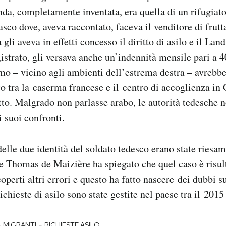
onda, completamente inventata, era quella di un rifugiato
co dove, aveva raccontato, faceva il venditore di frutt
li aveva in effetti concesso il diritto di asilo e il Land
gistrato, gli versava anche un’indennità mensile pari a 
mo – vicino agli ambienti dell’estrema destra – avrebb
to tra la caserma francese e il centro di accoglienza i
tto. Malgrado non parlasse arabo, le autorità tedesche 
i suoi confronti.
elle due identità del soldato tedesco erano state riesam
o e Thomas de Maizière ha spiegato che quel caso è risu
operti altri errori e questo ha fatto nascere dei dubbi 
ichieste di asilo sono state gestite nel paese tra il 2015
-
-
MIGRANTI
RICHIESTE ASILO