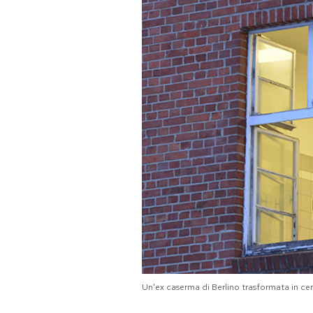
PODCAST
NEWSLETTER
I MIEI PREFERITI
SHOP
CALENDARIO
AREA PERSONALE
Area Personale
Un'ex caserma di Berlino trasformata in ce
Newsletter