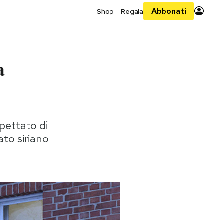
Abbonati
Shop
Regala
a
pettato di
ato siriano