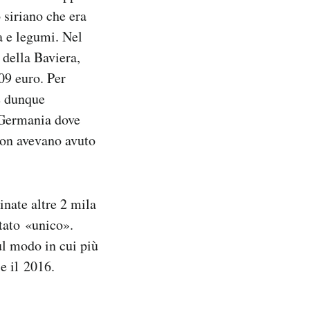
 siriano che era
a e legumi. Nel
 della Baviera,
409 euro. Per
e dunque
n Germania dove
non avevano avuto
inate altre 2 mila
ltato «unico».
sul modo in cui più
 e il 2016.