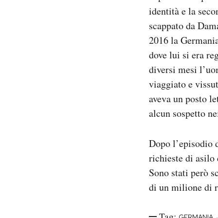
identità e la sec
scappato da Damas
2016 la Germania g
dove lui si era re
diversi mesi l’uo
viaggiato e vissu
aveva un posto le
alcun sospetto ne
Dopo l’episodio d
richieste di asil
Sono stati però sc
di un milione di r
Tag:
GERMANIA