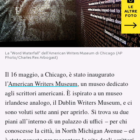
LE
ALTRE
PODCAST
FOTO
NEWSLETTER
La "Word Waterfall" dell'American Writers Museum di Chicago (AP
I MIEI PREFERITI
Photo/Charles Rex Arbogast)
Il 16 maggio, a Chicago, è stato inaugurato
SHOP
l’
American Writers Museum
, un museo dedicato
agli scrittori americani. È ispirato a un museo
CALENDARIO
irlandese analogo, il Dublin Writers Museum, e ci
sono voluti sette anni per aprirlo. Si trova su due
AREA PERSONALE
piani all’interno di un palazzo di uffici – per chi
Area Personale
conoscesse la città, in North Michigan Avenue – ed
Newsletter
è stato pensato per raccontare le vite degli scrittori