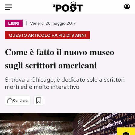
Auto
LIBRI
Venerdì 26 maggio 2017
QUESTO ARTICOLO HA PIÙ DI
9 ANNI
HOME
Come è fatto il nuovo museo
Italia
Moda
Mondo
Libri
sugli scrittori americani
Politica
Consumismi
Tecnologia
Storie/Idee
Si trova a Chicago, è dedicato solo a scrittori
Internet
Ok Boomer!
morti ed è molto interattivo
Scienza
Media
Condividi
Cultura
Europa
Economia
Altrecose
Sport
Mondiali calcio 2026