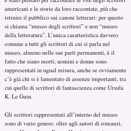
Notifiche mobile
americani e le storie da loro raccontate, più che
Regala il Post
istruire il pubblico sui canoni letterari: per questo
Hai bisogno di aiuto?
si chiama “museo degli scrittori” e non “museo
Esci
della letteratura”. L’unica caratteristica davvero
comune a tutti gli scrittori di cui si parla nel
museo, almeno nelle sue parti permanenti, è il
fatto che siano morti; uomini e donne sono
rappresentati in ugual misura, anche se ovviamente
c’è già chi si è lamentato di assenze importanti, tra
cui quelle di scrittori di fantascienza come Ursula
K. Le Guin.
Gli scrittori rappresentati all’interno del museo
sono di vario genere: oltre agli autori di romanzi,