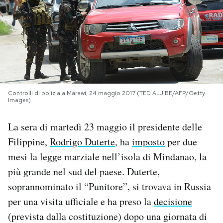
PODCAST
NEWSLETTER
I MIEI PREFERITI
Controlli di polizia a Marawi, 24 maggio 2017 (TED ALJIBE/AFP/Getty
Images)
SHOP
La sera di martedì 23 maggio il presidente delle
Filippine,
Rodrigo Duterte
, ha
imposto
per due
CALENDARIO
mesi la legge marziale nell’isola di Mindanao, la
più grande nel sud del paese. Duterte,
AREA PERSONALE
soprannominato il “Punitore”, si trovava in Russia
per una visita ufficiale e ha preso la
decisione
Area Personale
(prevista dalla costituzione) dopo una giornata di
Newsletter