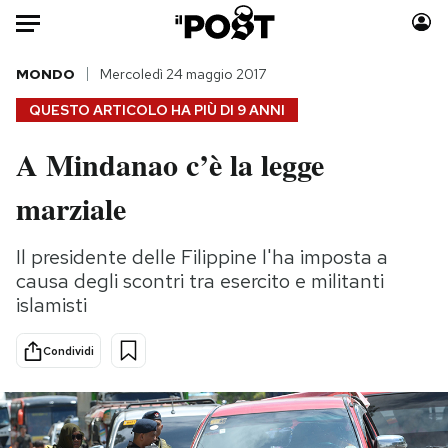
Auto
MONDO
Mercoledì 24 maggio 2017
QUESTO ARTICOLO HA PIÙ DI
9 ANNI
HOME
A Mindanao c’è la legge
Italia
Moda
marziale
Mondo
Libri
Politica
Consumismi
Il presidente delle Filippine l'ha imposta a
Tecnologia
Storie/Idee
causa degli scontri tra esercito e militanti
Internet
Ok Boomer!
islamisti
Scienza
Media
Cultura
Europa
Condividi
Economia
Altrecose
Sport
Mondiali calcio 2026