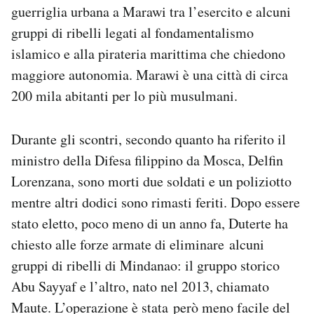
guerriglia urbana a Marawi tra l’esercito e alcuni
Notifiche mobile
Regala il Post
gruppi di ribelli legati al fondamentalismo
Hai bisogno di aiuto?
islamico e alla pirateria marittima che chiedono
Esci
maggiore autonomia. Marawi è una città di circa
200 mila abitanti per lo più musulmani.
Durante gli scontri, secondo quanto ha riferito il
ministro della Difesa filippino da Mosca, Delfin
Lorenzana, sono morti due soldati e un poliziotto
mentre altri dodici sono rimasti feriti. Dopo essere
stato eletto, poco meno di un anno fa, Duterte ha
chiesto alle forze armate di eliminare alcuni
gruppi di ribelli di Mindanao: il gruppo storico
Abu Sayyaf e l’altro, nato nel 2013, chiamato
Maute. L’operazione è stata però meno facile del