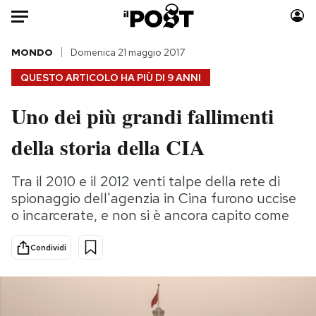
Auto
MONDO
Domenica 21 maggio 2017
QUESTO ARTICOLO HA PIÙ DI
9 ANNI
HOME
Uno dei più grandi fallimenti
Italia
Moda
della storia della CIA
Mondo
Libri
Politica
Consumismi
Tra il 2010 e il 2012 venti talpe della rete di
Tecnologia
Storie/Idee
spionaggio dell'agenzia in Cina furono uccise
Internet
Ok Boomer!
o incarcerate, e non si è ancora capito come
Scienza
Media
Cultura
Europa
Condividi
Economia
Altrecose
Sport
Mondiali calcio 2026