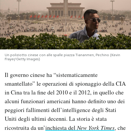
PODCAST
NEWSLETTER
I MIEI PREFERITI
Un poliziotto cinese con alle spalle piazza Tiananmen, Pechino (Kevin
Frayer/Getty Images)
SHOP
Il governo cinese ha “sistematicamente
smantellato” le operazioni di spionaggio della CIA
CALENDARIO
in Cina tra la fine del 2010 e il 2012, in quello che
alcuni funzionari americani hanno definito uno dei
AREA PERSONALE
peggiori fallimenti dell’intelligence degli Stati
Uniti degli ultimi decenni. La storia è stata
Area Personale
ricostruita da un’
inchiesta del
New York Times
, che
Newsletter