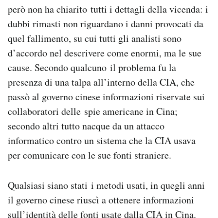
però non ha chiarito tutti i dettagli della vicenda: i
Notifiche mobile
Regala il Post
dubbi rimasti non riguardano i danni provocati da
Hai bisogno di aiuto?
quel fallimento, su cui tutti gli analisti sono
Esci
d’accordo nel descrivere come enormi, ma le sue
cause. Secondo qualcuno il problema fu la
presenza di una talpa all’interno della CIA, che
passò al governo cinese informazioni riservate sui
collaboratori delle spie americane in Cina;
secondo altri tutto nacque da un attacco
informatico contro un sistema che la CIA usava
per comunicare con le sue fonti straniere.
Qualsiasi siano stati i metodi usati, in quegli anni
il governo cinese riuscì a ottenere informazioni
sull’identità delle fonti usate dalla CIA in Cina.