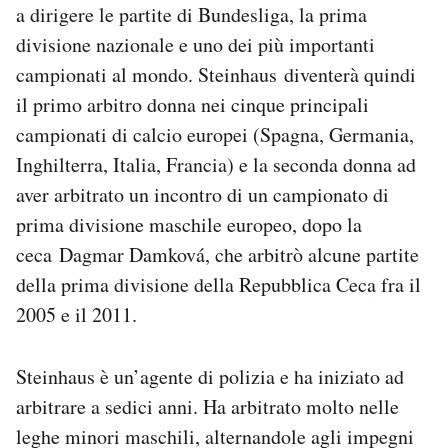
a dirigere le partite di Bundesliga, la prima
Notifiche mobile
divisione nazionale e uno dei più importanti
Regala il Post
Hai bisogno di aiuto?
campionati al mondo. Steinhaus diventerà quindi
Esci
il primo arbitro donna nei cinque principali
campionati di calcio europei (Spagna, Germania,
Inghilterra, Italia, Francia) e la seconda donna ad
aver arbitrato un incontro di un campionato di
prima divisione maschile europeo, dopo la
ceca Dagmar Damková, che arbitrò alcune partite
della prima divisione della Repubblica Ceca fra il
2005 e il 2011.
Steinhaus è un’agente di polizia e ha iniziato ad
arbitrare a sedici anni. Ha arbitrato molto nelle
leghe minori maschili, alternandole agli impegni