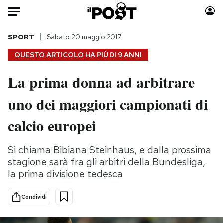
Auto
SPORT
Sabato 20 maggio 2017
QUESTO ARTICOLO HA PIÙ DI
9 ANNI
HOME
La prima donna ad arbitrare
Italia
Moda
uno dei maggiori campionati di
Mondo
Libri
Politica
Consumismi
calcio europei
Tecnologia
Storie/Idee
Internet
Ok Boomer!
Si chiama Bibiana Steinhaus, e dalla prossima
Scienza
Media
stagione sarà fra gli arbitri della Bundesliga,
Cultura
Europa
la prima divisione tedesca
Economia
Altrecose
Condividi
Sport
Mondiali calcio 2026