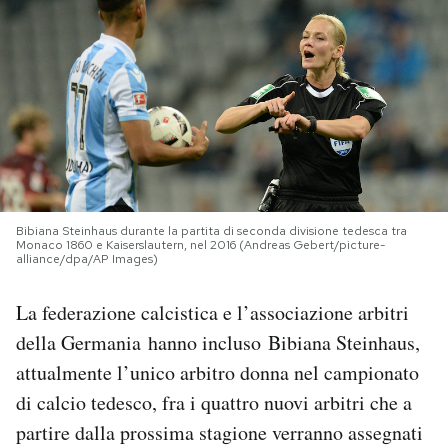
PODCAST
NEWSLETTER
I MIEI PREFERITI
Bibiana Steinhaus durante la partita di seconda divisione tedesca tra
SHOP
Monaco 1860 e Kaiserslautern, nel 2016 (Andreas Gebert/picture-
alliance/dpa/AP Images)
CALENDARIO
La federazione calcistica e l’associazione arbitri
della Germania hanno incluso Bibiana Steinhaus,
AREA PERSONALE
attualmente l’unico arbitro donna nel campionato
di calcio tedesco, fra i quattro nuovi arbitri che a
Area Personale
partire dalla prossima stagione verranno assegnati
Newsletter