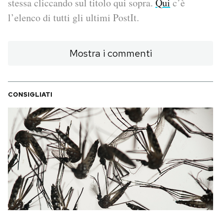
stessa cliccando sul titolo qui sopra.
Qui
c’è
l’elenco di tutti gli ultimi PostIt.
PODCAST
Mostra i commenti
NEWSLETTER
I MIEI PREFERITI
CONSIGLIATI
SHOP
CALENDARIO
AREA PERSONALE
Area Personale
Newsletter