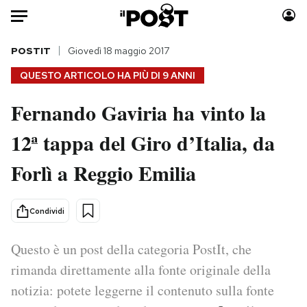
Auto
POSTIT
Giovedì 18 maggio 2017
QUESTO ARTICOLO HA PIÙ DI
9 ANNI
HOME
Fernando Gaviria ha vinto la
Italia
Moda
12ª tappa del Giro d’Italia, da
Mondo
Libri
Politica
Consumismi
Forlì a Reggio Emilia
Tecnologia
Storie/Idee
Internet
Ok Boomer!
Condividi
Scienza
Media
Cultura
Europa
Questo è un post della categoria PostIt, che
Economia
Altrecose
rimanda direttamente alla fonte originale della
Sport
Mondiali calcio 2026
notizia: potete leggerne il contenuto sulla fonte