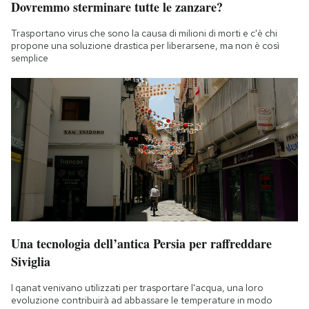
Dovremmo sterminare tutte le zanzare?
Notifiche mobile
Regala il Post
Trasportano virus che sono la causa di milioni di morti e c'è chi
propone una soluzione drastica per liberarsene, ma non è così
Hai bisogno di aiuto?
semplice
Esci
Una tecnologia dell’antica Persia per raffreddare
Siviglia
I qanat venivano utilizzati per trasportare l'acqua, una loro
evoluzione contribuirà ad abbassare le temperature in modo