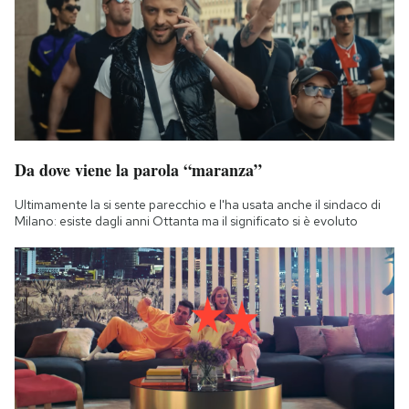
Notifiche mobile
Regala il Post
Hai bisogno di aiuto?
Esci
Da dove viene la parola “maranza”
Ultimamente la si sente parecchio e l'ha usata anche il sindaco di
Milano: esiste dagli anni Ottanta ma il significato si è evoluto