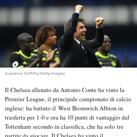
PODCAST
NEWSLETTER
I MIEI PREFERITI
SHOP
(Laurence Griffiths/Getty Images)
Il Chelsea allenato da Antonio Conte ha vinto la
CALENDARIO
Premier League, il principale campionato di calcio
inglese: ha battuto il West Bromwich Albion in
AREA PERSONALE
trasferta per 1-0 e ora ha 10 punti di vantaggio dal
Tottenham secondo in classifica, che ha solo tre
Area Personale
Newsletter
partite da giocare. Il Chelsea ha vinto il