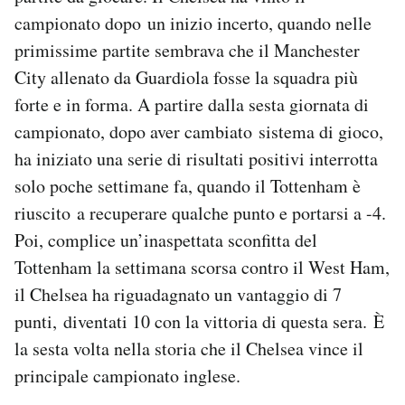
Notifiche mobile
campionato dopo un inizio incerto, quando nelle
Regala il Post
primissime partite sembrava che il Manchester
Hai bisogno di aiuto?
City allenato da Guardiola fosse la squadra più
Esci
forte e in forma. A partire dalla sesta giornata di
campionato, dopo aver cambiato sistema di gioco,
ha iniziato una serie di risultati positivi interrotta
solo poche settimane fa, quando il Tottenham è
riuscito a recuperare qualche punto e portarsi a -4.
Poi, complice un’inaspettata sconfitta del
Tottenham la settimana scorsa contro il West Ham,
il Chelsea ha riguadagnato un vantaggio di 7
punti, diventati 10 con la vittoria di questa sera. È
la sesta volta nella storia che il Chelsea vince il
principale campionato inglese.