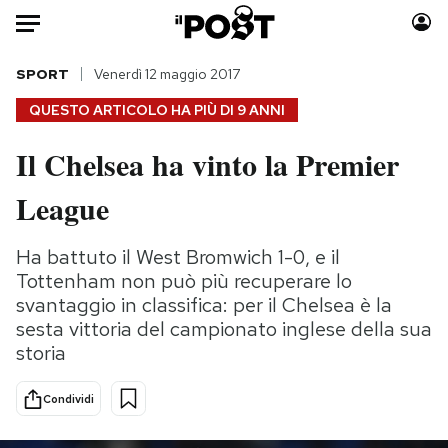
Auto
SPORT
Venerdì 12 maggio 2017
QUESTO ARTICOLO HA PIÙ DI
9 ANNI
HOME
Il Chelsea ha vinto la Premier
Italia
Moda
League
Mondo
Libri
Politica
Consumismi
Ha battuto il West Bromwich 1-0, e il
Tecnologia
Storie/Idee
Tottenham non può più recuperare lo
Internet
Ok Boomer!
svantaggio in classifica: per il Chelsea è la
Scienza
Media
sesta vittoria del campionato inglese della sua
Cultura
Europa
storia
Economia
Altrecose
Sport
Mondiali calcio 2026
Condividi