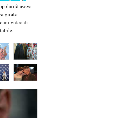
opolarità aveva
va girato
cuni video di
tabile.