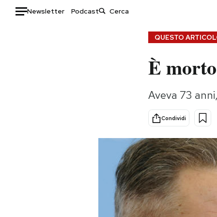
Newsletter
Podcast
Auto
QUESTO ARTICOLO
È morto
HOME
Italia
Moda
Aveva 73 anni, 
Mondo
Libri
Politica
Consumismi
Condividi
Tecnologia
Storie/Idee
Internet
Ok Boomer!
Scienza
Media
Cultura
Europa
Economia
Altrecose
Sport
Mondiali calcio 2026