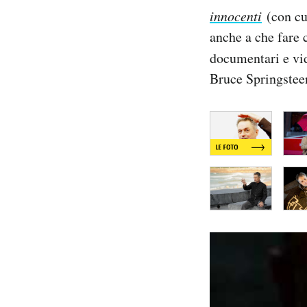
Notifiche mobile
innocenti
(con cu
Regala il Post
anche a che fare 
Hai bisogno di aiuto?
documentari e vid
Esci
Bruce Springstee