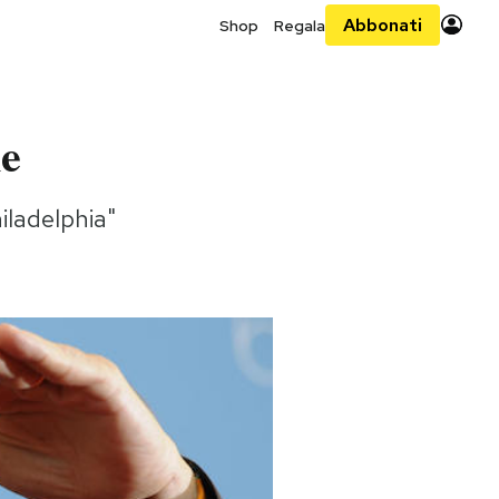
Abbonati
Shop
Regala
me
hiladelphia"