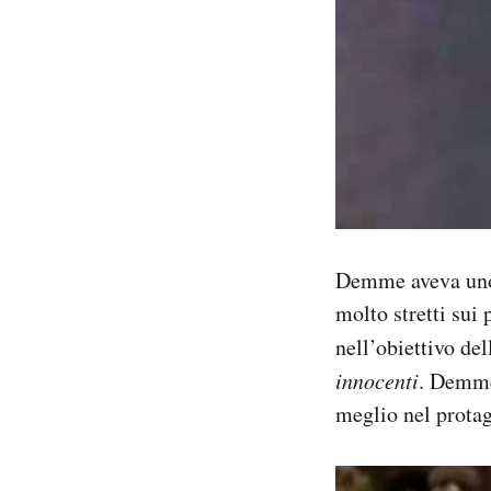
Demme aveva uno s
molto stretti sui 
nell’obiettivo de
innocenti
. Demme
meglio nel protag