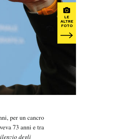
LE
ALTRE
FOTO
ni, per un cancro
aveva 73 anni e tra
silenzio degli