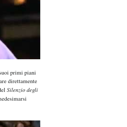
suoi primi piani
dare direttamente
del
Silenzio degli
medesimarsi