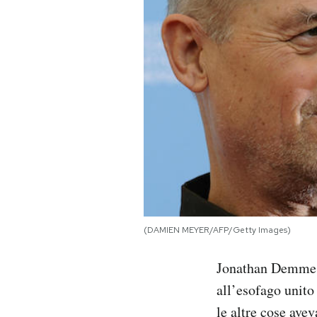
PODCAST
NEWSLETTER
I MIEI PREFERITI
SHOP
CALENDARIO
(DAMIEN MEYER/AFP/Getty Images)
AREA PERSONALE
Jonathan Demme, 
all’esofago unito 
Area Personale
le altre cose ave
Newsletter