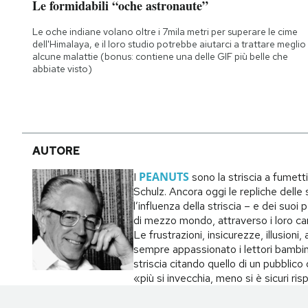
Le formidabili “oche astronaute”
Notifiche mobile
Regala il Post
Le oche indiane volano oltre i 7mila metri per superare le cime
dell'Himalaya, e il loro studio potrebbe aiutarci a trattare meglio
Hai bisogno di aiuto?
alcune malattie (bonus: contiene una delle GIF più belle che
Esci
abbiate visto)
AUTORE
PEANUTS
I
sono la striscia a fumett
Schulz. Ancora oggi le repliche delle s
l’influenza della striscia – e dei suo
di mezzo mondo, attraverso i loro carat
Le frustrazioni, insicurezze, illusion
sempre appassionato i lettori bambin
striscia citando quello di un pubblic
«più si invecchia, meno si è sicuri ri