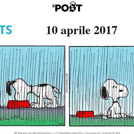
10 aprile 2017
TS
© Peanuts Worldwide LLC/distributed by Universal Uclick/ILPA