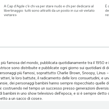
A Cap d'Agde c'è chi va per stare nudo e chi per dedicarsi al
È 
libertinaggio: tutti sono attratti da un posto in cui «è vietato
de
vietare»
re
i più famosa del mondo, pubblicata quotidianamente tra il 1950 e 
trisce sono distribuite e pubblicate ogni giorno sui quotidiani di d
i personaggi più famosi, soprattutto Charlie Brown, Snoopy, Linus – 
teri, le loro battute, il radicamento delle loro consuetudini, e una 
i, ansie, dei personaggi bambini hanno sempre rispecchiato quelle d
i: costruendo nel tempo un successo presso generazioni diversiss
o di bambini in uno show televisivo dell’epoca, e si è sempre det
spetto a un sacco di cose».