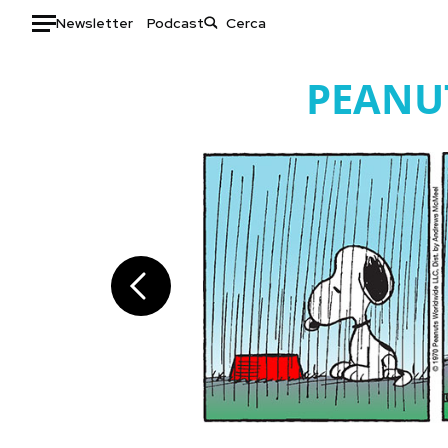
Newsletter
Podcast
Auto
PEANU
HOME
Italia
Moda
Mondo
Libri
Politica
Consumismi
Tecnologia
Storie/Idee
Internet
Ok Boomer!
Scienza
Media
Cultura
Europa
Economia
Altrecose
Sport
Mondiali calcio 2026