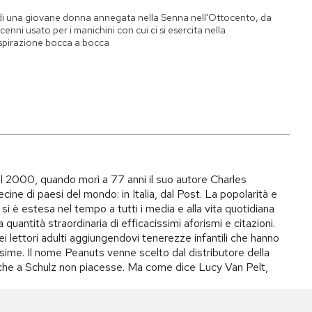
di una giovane donna annegata nella Senna nell'Ottocento, da
cenni usato per i manichini con cui ci si esercita nella
spirazione bocca a bocca
il 2000, quando morì a 77 anni il suo autore Charles
ecine di paesi del mondo: in Italia, dal Post. La popolarità e
si è estesa nel tempo a tutti i media e alla vita quotidiana
quantità straordinaria di efficacissimi aforismi e citazioni.
ei lettori adulti aggiungendovi tenerezze infantili che hanno
ime. Il nome Peanuts venne scelto dal distributore della
to che a Schulz non piacesse. Ma come dice Lucy Van Pelt,