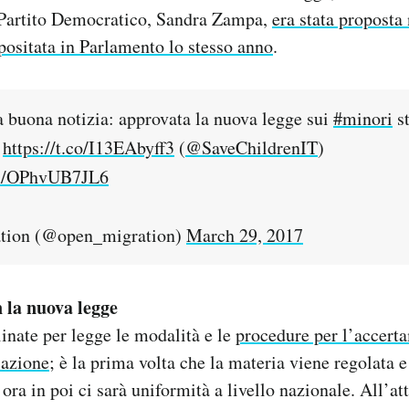
 Partito Democratico, Sandra Zampa,
era stata proposta
positata in Parlamento lo stesso anno
.
 buona notizia: approvata la nuova legge sui
#minori
st
!
https://t.co/I13EAbyff3
(
@SaveChildrenIT
)
om/OPhvUB7JL6
tion (@open_migration)
March 29, 2017
 la nuova legge
linate per legge le modalità e le
procedure per l’accerta
cazione
; è la prima volta che la materia viene regolata 
ora in poi ci sarà uniformità a livello nazionale. All’at