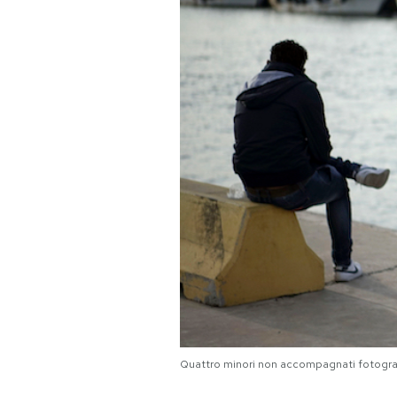
PODCAST
NEWSLETTER
I MIEI PREFERITI
SHOP
CALENDARIO
AREA PERSONALE
Area Personale
Quattro minori non accompagnati fotografat
Newsletter