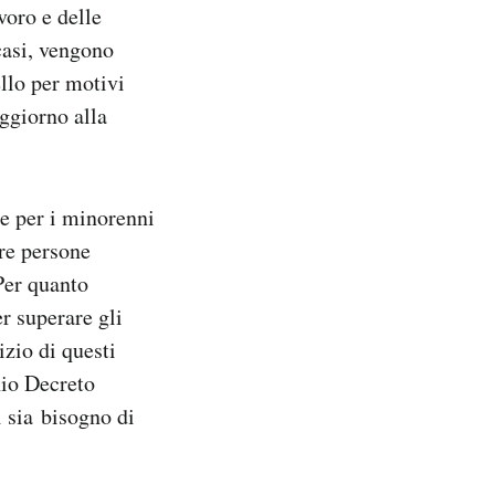
voro e delle
 casi, vengono
ello per motivi
oggiorno alla
le per i minorenni
ere persone
Per quanto
r superare gli
izio di questi
chio Decreto
i sia bisogno di