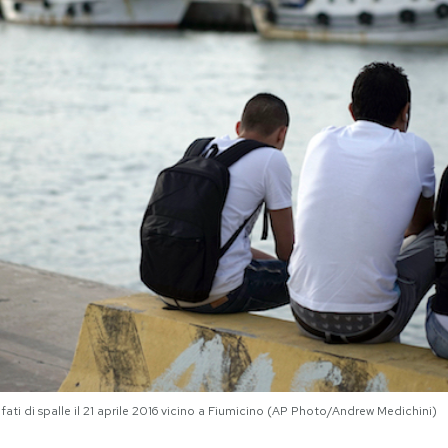
i di spalle il 21 aprile 2016 vicino a Fiumicino (AP Photo/Andrew Medichini)