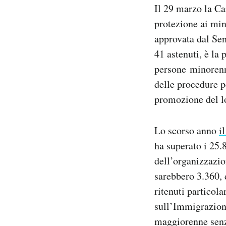
Il 29 marzo la C
Notifiche mobile
Regala il Post
protezione ai min
Hai bisogno di aiuto?
approvata dal Se
Esci
41 astenuti, è la
persone minorenni
delle procedure p
promozione del lo
Lo scorso anno
i
ha superato i 25.
dell’organizzazio
sarebbero 3.360, 
ritenuti particol
sull’Immigrazione
maggiorenne senza