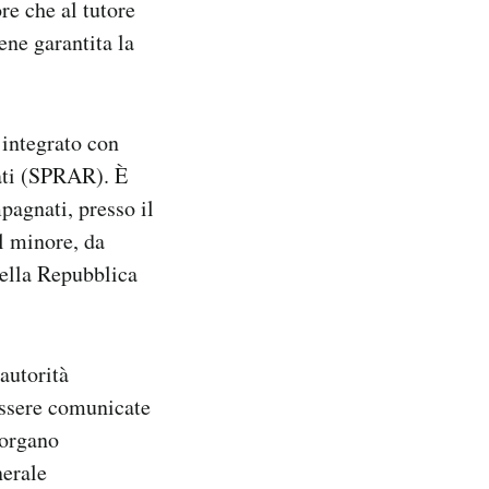
re che al tutore
ene garantita la
 integrato con
nati (SPRAR). È
pagnati, presso il
el minore, da
della Repubblica
autorità
essere comunicate
’organo
nerale