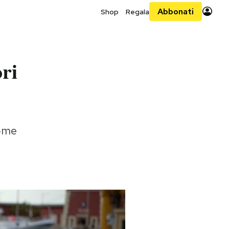
Abbonati
Shop
Regala
ri
come