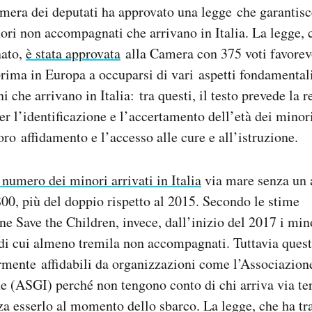
amera dei deputati ha approvato una legge che garantis
ori non accompagnati che arrivano in Italia. La legge, c
nato,
è stata approvata
alla Camera con 375 voti favorevo
 prima in Europa a occuparsi di vari aspetti fondamentali
 che arrivano in Italia: tra questi, il testo prevede la
er l’identificazione e l’accertamento dell’età dei minori
ro affidamento e l’accesso alle cure e all’istruzione.
l numero dei minori arrivati in Italia
via mare senza un
800, più del doppio rispetto al 2015. Secondo le stime
ne Save the Children, invece, dall’inizio del 2017 i mino
di cui almeno tremila non accompagnati. Tuttavia quest
armente affidabili da organizzazioni come l’Associazion
 (ASGI) perché non tengono conto di chi arriva via ter
 esserlo al momento dello sbarco. La legge, che ha tra