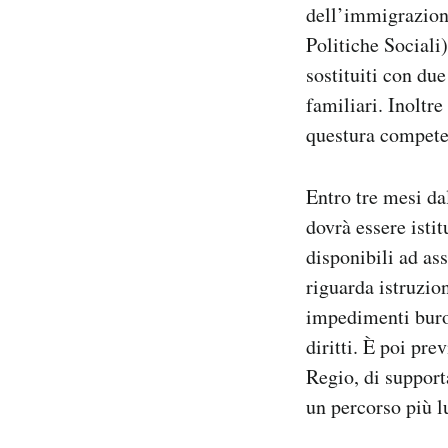
dell’immigrazione
Politiche Sociali)
sostituiti con du
familiari. Inoltr
questura competen
Entro tre mesi dal
dovrà essere istit
disponibili ad as
riguarda istruzio
impedimenti buroc
diritti. È poi pre
Regio, di support
un percorso più lu