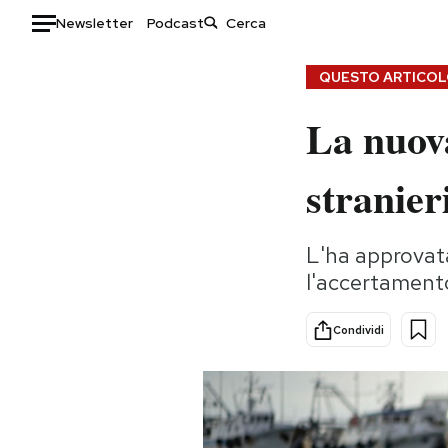
Newsletter
Podcast
Auto
QUESTO ARTICOLO
La nuova
HOME
Italia
Moda
stranie
Mondo
Libri
Politica
Consumismi
L'ha approvata
Tecnologia
Storie/Idee
l'accertamento
Internet
Ok Boomer!
Scienza
Media
Condividi
Cultura
Europa
Economia
Altrecose
Sport
Mondiali calcio 2026