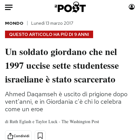
Auto
MONDO
Lunedì 13 marzo 2017
QUESTO ARTICOLO HA PIÙ DI
9 ANNI
HOME
Un soldato giordano che nel
Italia
Moda
1997 uccise sette studentesse
Mondo
Libri
Politica
Consumismi
israeliane è stato scarcerato
Tecnologia
Storie/Idee
Internet
Ok Boomer!
Ahmed Daqamseh è uscito di prigione dopo
Scienza
Media
vent'anni, e in Giordania c'è chi lo celebra
Cultura
Europa
come un eroe
Economia
Altrecose
di
Ruth Eglash e Taylor Luck - The Washington Post
Sport
Mondiali calcio 2026
Condividi