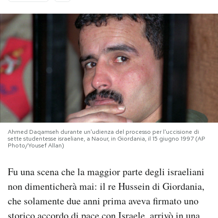
PODCAST
NEWSLETTER
I MIEI PREFERITI
SHOP
Ahmed Daqamseh durante un'udienza del processo per l'uccisione di
sette studentesse israeliane, a Naour, in Giordania, il 15 giugno 1997 (AP
Photo/Yousef Allan)
CALENDARIO
Fu una scena che la maggior parte degli israeliani
AREA PERSONALE
non dimenticherà mai: il re Hussein di Giordania,
che solamente due anni prima aveva firmato uno
Area Personale
Newsletter
storico accordo di pace con Israele, arrivò in una