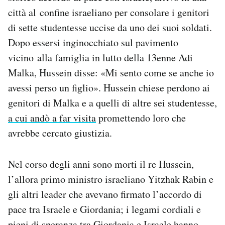
Notifiche mobile
città al confine israeliano per consolare i genitori
Regala il Post
di sette studentesse uccise da uno dei suoi soldati.
Hai bisogno di aiuto?
Dopo essersi inginocchiato sul pavimento
Esci
vicino alla famiglia in lutto della 13enne Adi
Malka, Hussein disse: «Mi sento come se anche io
avessi perso un figlio». Hussein chiese perdono ai
genitori di Malka e a quelli di altre sei studentesse,
a cui andò a far visita
promettendo loro che
avrebbe cercato giustizia.
Nel corso degli anni sono morti il re Hussein,
l’allora primo ministro israeliano Yitzhak Rabin e
gli altri leader che avevano firmato l’accordo di
pace tra Israele e Giordania; i legami cordiali e
pieni di speranza tra Giordania e Israele hanno