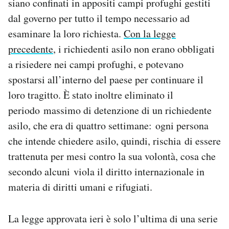
siano confinati in appositi campi profughi gestiti
Notifiche mobile
dal governo per tutto il tempo necessario ad
Regala il Post
esaminare la loro richiesta.
Con la legge
Hai bisogno di aiuto?
precedente
, i richiedenti asilo non erano obbligati
Esci
a risiedere nei campi profughi, e potevano
spostarsi all’interno del paese per continuare il
loro tragitto. È stato inoltre eliminato il
periodo massimo di detenzione di un richiedente
asilo, che era di quattro settimane: ogni persona
che intende chiedere asilo, quindi, rischia di essere
trattenuta per mesi contro la sua volontà, cosa che
secondo alcuni viola il diritto internazionale in
materia di diritti umani e rifugiati.
La legge approvata ieri è solo l’ultima di una serie