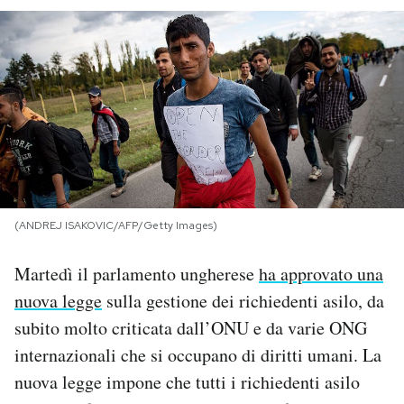
PODCAST
NEWSLETTER
I MIEI PREFERITI
SHOP
(ANDREJ ISAKOVIC/AFP/Getty Images)
Martedì il parlamento ungherese
ha approvato una
CALENDARIO
nuova legge
sulla gestione dei richiedenti asilo, da
subito molto criticata dall’ONU e da varie ONG
AREA PERSONALE
internazionali che si occupano di diritti umani. La
Area Personale
nuova legge impone che tutti i richiedenti asilo
Newsletter