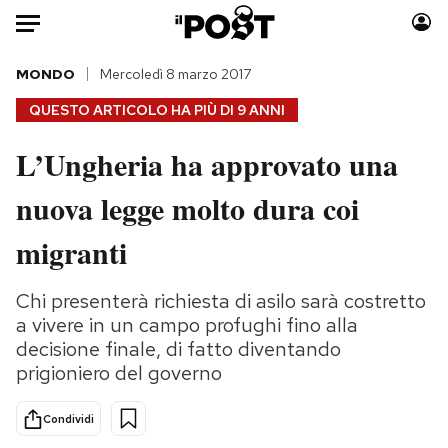
Auto
MONDO
Mercoledì 8 marzo 2017
QUESTO ARTICOLO HA PIÙ DI
9 ANNI
HOME
L’Ungheria ha approvato una
Italia
Moda
nuova legge molto dura coi
Mondo
Libri
Politica
Consumismi
migranti
Tecnologia
Storie/Idee
Internet
Ok Boomer!
Chi presenterà richiesta di asilo sarà costretto
Scienza
Media
a vivere in un campo profughi fino alla
Cultura
Europa
decisione finale, di fatto diventando
prigioniero del governo
Economia
Altrecose
Sport
Mondiali calcio 2026
Condividi