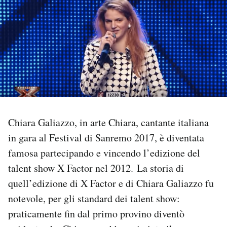
PODCAST
NEWSLETTER
I MIEI PREFERITI
Chiara Galiazzo, in arte Chiara, cantante italiana
SHOP
in gara al Festival di Sanremo 2017, è diventata
famosa partecipando e vincendo l’edizione del
CALENDARIO
talent show X Factor nel 2012. La storia di
quell’edizione di X Factor e di Chiara Galiazzo fu
AREA PERSONALE
notevole, per gli standard dei talent show:
Area Personale
praticamente fin dal primo provino diventò
Newsletter