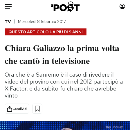
Auto
TV
Mercoledì 8 febbraio 2017
QUESTO ARTICOLO HA PIÙ DI
9 ANNI
HOME
Chiara Galiazzo la prima volta
Italia
Moda
che cantò in televisione
Mondo
Libri
Politica
Consumismi
Ora che è a Sanremo è il caso di rivedere il
Tecnologia
Storie/Idee
video del provino con cui nel 2012 partecipò a
Internet
Ok Boomer!
X Factor, e da subito fu chiaro che avrebbe
Scienza
Media
vinto
Cultura
Europa
Economia
Altrecose
Condividi
Sport
Mondiali calcio 2026