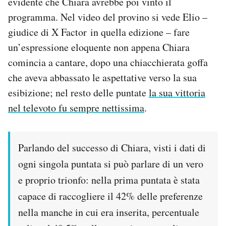
evidente che Chiara avrebbe poi vinto il
Notifiche mobile
programma. Nel video del provino si vede Elio –
Regala il Post
giudice di X Factor in quella edizione – fare
Hai bisogno di aiuto?
un’espressione eloquente non appena Chiara
Esci
comincia a cantare, dopo una chiacchierata goffa
che aveva abbassato le aspettative verso la sua
esibizione; nel resto delle puntate
la sua vittoria
nel televoto fu sempre nettissima
.
Parlando del successo di Chiara, visti i dati di
ogni singola puntata si può parlare di un vero
e proprio trionfo: nella prima puntata è stata
capace di raccogliere il 42% delle preferenze
nella manche in cui era inserita, percentuale