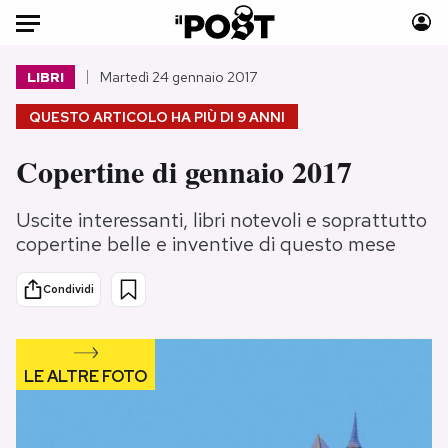
Auto
LIBRI
Martedì 24 gennaio 2017
QUESTO ARTICOLO HA PIÙ DI
9 ANNI
HOME
Copertine di gennaio 2017
Italia
Moda
Mondo
Libri
Uscite interessanti, libri notevoli e soprattutto
Politica
Consumismi
copertine belle e inventive di questo mese
Tecnologia
Storie/Idee
Internet
Ok Boomer!
Condividi
Scienza
Media
Cultura
Europa
Economia
Altrecose
Sport
Mondiali calcio 2026