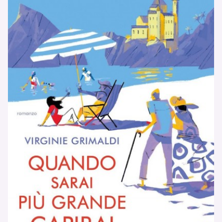
PODCAST
NEWSLETTER
I MIEI PREFERITI
SHOP
CALENDARIO
AREA PERSONALE
Area Personale
Newsletter