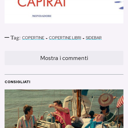
Notifiche mobile
Regala il Post
Hai bisogno di aiuto?
Esci
Tag:
-
-
COPERTINE
COPERTINE LIBRI
SIDEBAR
Mostra i commenti
CONSIGLIATI