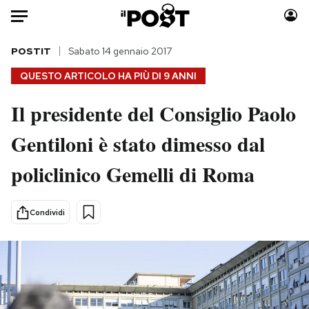
Auto
POSTIT
Sabato 14 gennaio 2017
QUESTO ARTICOLO HA PIÙ DI
9 ANNI
HOME
Il presidente del Consiglio Paolo
Italia
Moda
Gentiloni è stato dimesso dal
Mondo
Libri
Politica
Consumismi
policlinico Gemelli di Roma
Tecnologia
Storie/Idee
Internet
Ok Boomer!
Condividi
Scienza
Media
Cultura
Europa
Economia
Altrecose
Sport
Mondiali calcio 2026