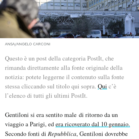
PODCAST
NEWSLETTER
ANSA/ANGELO CARCONI
I MIEI PREFERITI
Questo è un post della categoria PostIt, che
rimanda direttamente alla fonte originale della
SHOP
notizia: potete leggerne il contenuto sulla fonte
stessa cliccando sul titolo qui sopra.
Qui
c’è
l’elenco di tutti gli ultimi PostIt.
CALENDARIO
Gentiloni si era sentito male di ritorno da un
AREA PERSONALE
viaggio a Parigi, ed
era ricoverato dal 10 gennaio.
Area Personale
Secondo fonti di
Repubblica
, Gentiloni dovrebbe
Newsletter