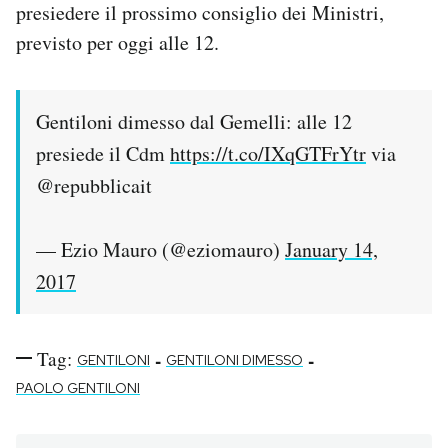
presiedere il prossimo consiglio dei Ministri,
Notifiche mobile
previsto per oggi alle 12.
Regala il Post
Hai bisogno di aiuto?
Esci
Gentiloni dimesso dal Gemelli: alle 12
presiede il Cdm
https://t.co/IXqGTFrYtr
via
@repubblicait
— Ezio Mauro (@eziomauro)
January 14,
2017
Tag:
-
-
GENTILONI
GENTILONI DIMESSO
PAOLO GENTILONI