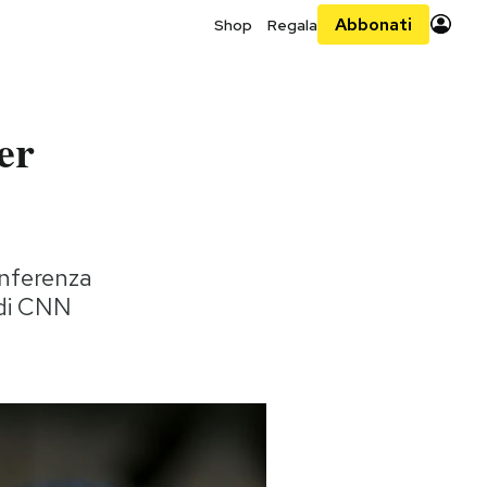
Abbonati
Shop
Regala
er
onferenza
 di CNN