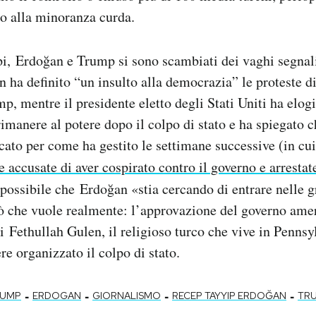
i o alla minoranza curda.
i, Erdoğan e Trump si sono scambiati dei vaghi segnal
 ha definito “un insulto alla democrazia” le proteste d
mp, mentre il presidente eletto degli Stati Uniti ha elo
rimanere al potere dopo il colpo di stato e ha spiegato c
icato per come ha gestito le settimane successive (in cu
e accusate di aver cospirato contro il governo e arrestat
possibile che Erdoğan «stia cercando di entrare nelle 
iò che vuole realmente: l’approvazione del governo ame
di Fethullah Gulen, il religioso turco che vive in Penns
re organizzato il colpo di stato.
-
-
-
-
RUMP
ERDOGAN
GIORNALISMO
RECEP TAYYIP ERDOĞAN
TR