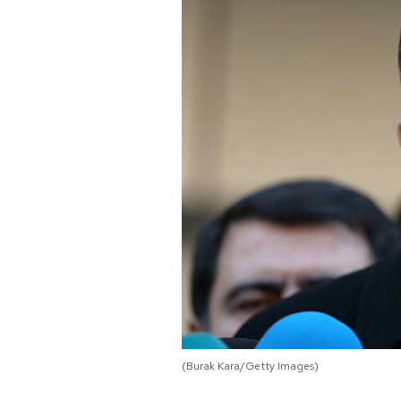
PODCAST
NEWSLETTER
I MIEI PREFERITI
SHOP
CALENDARIO
AREA PERSONALE
(Burak Kara/Getty Images)
Area Personale
Newsletter