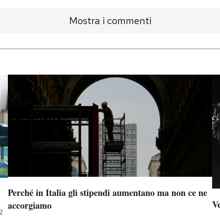
Mostra i commenti
Perché in Italia gli stipendi aumentano ma non ce ne
Ve
accorgiamo
2