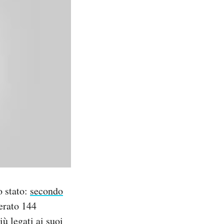
o stato:
secondo
cerato 144
iù legati ai suoi