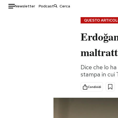
Newsletter
Podcast
Auto
QUESTO ARTICOLO
Erdoğan
HOME
Italia
Moda
maltratt
Mondo
Libri
Politica
Consumismi
Dice che lo ha
Tecnologia
Storie/Idee
stampa in cui 
Internet
Ok Boomer!
Scienza
Media
Condividi
Cultura
Europa
Economia
Altrecose
Sport
Mondiali calcio 2026