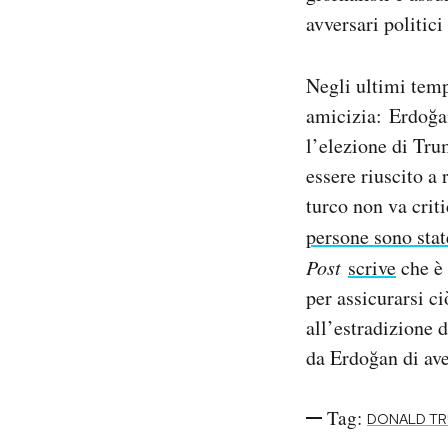
avversari politic
Negli ultimi temp
amicizia: Erdoğan
l’elezione di Tru
essere riuscito a 
turco non va crit
persone sono stat
Post
scrive
che è 
per assicurarsi c
all’estradizione 
da Erdoğan di ave
Tag:
DONALD T