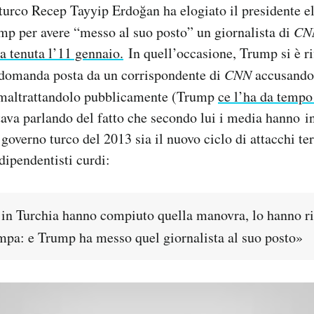
e turco Recep Tayyip Erdoğan ha elogiato il presidente el
mp per avere “messo al suo posto” un giornalista di
CN
a tenuta l’11 gennaio.
In quell’occasione, Trump si è rif
 domanda posta da un corrispondente di
CNN
accusandol
e maltrattandolo pubblicamente (Trump
ce l’ha da temp
ava parlando del fatto che secondo lui i media hanno in
 governo turco del 2013 sia il nuovo ciclo di attacchi ter
dipendentisti curdi:
 in Turchia hanno compiuto quella manovra, lo hanno rif
mpa: e Trump ha messo quel giornalista al suo posto»