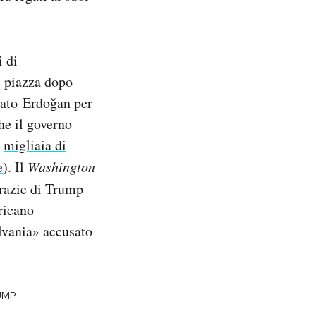
i di
i piazza dopo
giato Erdoğan per
he il governo
i
migliaia di
e
). Il
Washington
grazie di Trump
ricano
ylvania» accusato
UMP