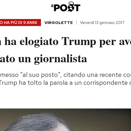
 HA PIÙ DI
9 ANNI
VIRGOLETTE
Venerdì 13 gennaio 2017
 ha elogiato Trump per av
ato un giornalista
 messo "al suo posto", citando una recente c
Trump ha tolto la parola a un corrispondente