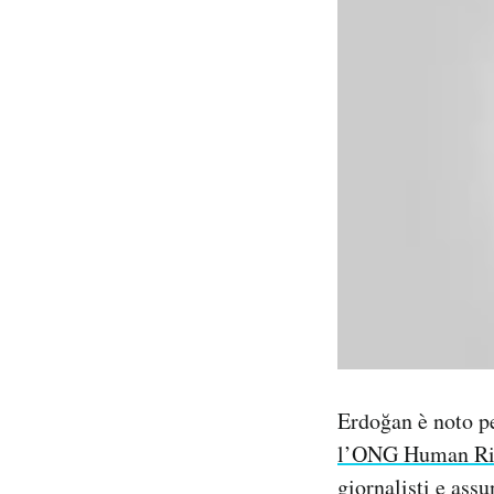
Erdoğan è noto p
l’ONG Human Ri
giornalisti e assu