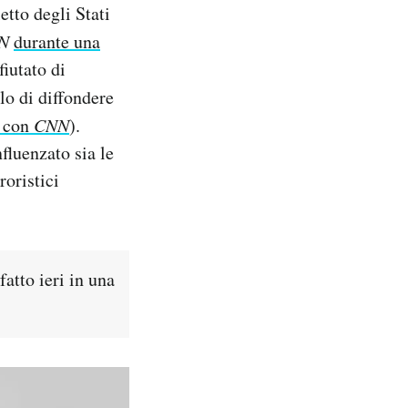
etto degli Stati
N
durante una
iutato di
o di diffondere
o con
CNN
).
fluenzato sia le
roristici
atto ieri in una