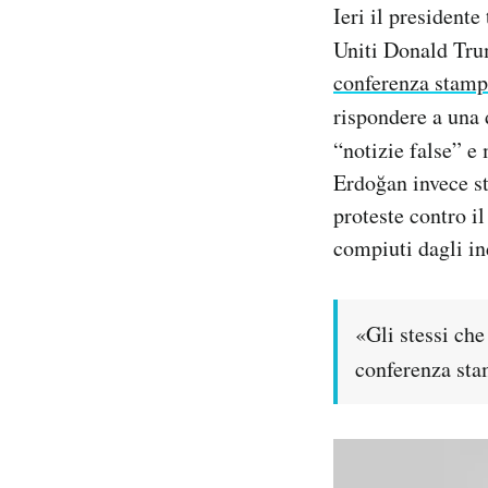
Ieri il president
Notifiche mobile
Uniti Donald Tru
Regala il Post
Hai bisogno di aiuto?
conferenza stamp
Esci
rispondere a una
“notizie false” 
Erdoğan invece st
proteste contro il
compiuti dagli in
«Gli stessi che
conferenza sta