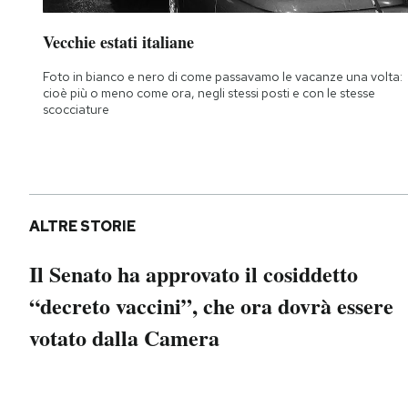
Notifiche mobile
Regala il Post
Vecchie estati italiane
Hai bisogno di aiuto?
Foto in bianco e nero di come passavamo le vacanze una volta:
Esci
cioè più o meno come ora, negli stessi posti e con le stesse
scocciature
ALTRE STORIE
Il Senato ha approvato il cosiddetto
“decreto vaccini”, che ora dovrà essere
votato dalla Camera