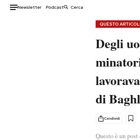
Newsletter
Podcast
Auto
QUESTO ARTICOLO
Degli uo
HOME
Italia
Moda
minator
Mondo
Libri
Politica
Consumismi
lavorava
Tecnologia
Storie/Idee
Internet
Ok Boomer!
di Baghl
Scienza
Media
Cultura
Europa
Economia
Altrecose
Condividi
Sport
Mondiali calcio 2026
Questo è un post 