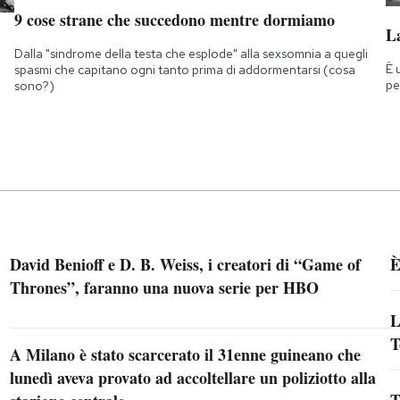
9 cose strane che succedono mentre dormiamo
La
Dalla "sindrome della testa che esplode" alla sexsomnia a quegli
È 
spasmi che capitano ogni tanto prima di addormentarsi (cosa
pe
sono?)
David Benioff e D. B. Weiss, i creatori di “Game of
È
Thrones”, faranno una nuova serie per HBO
L
T
A Milano è stato scarcerato il 31enne guineano che
lunedì aveva provato ad accoltellare un poliziotto alla
T