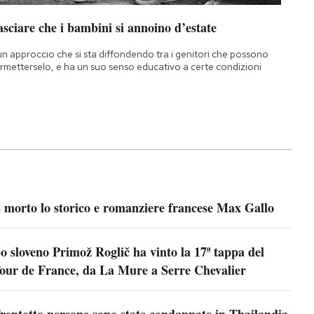
sciare che i bambini si annoino d’estate
un approccio che si sta diffondendo tra i genitori che possono
rmetterselo, e ha un suo senso educativo a certe condizioni
 morto lo storico e romanziere francese Max Gallo
o sloveno Primož Roglič ha vinto la 17ª tappa del
our de France, da La Mure a Serre Chevalier
rentotto persone sono state condannate in Thailandia