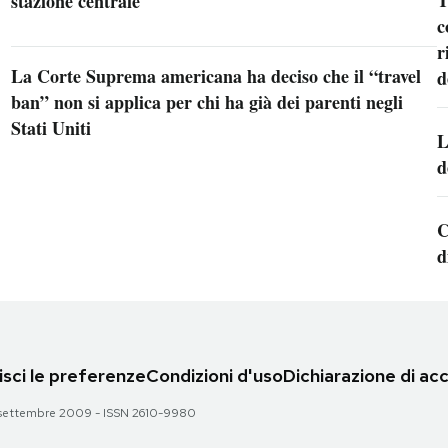
stazione centrale
c
r
La Corte Suprema americana ha deciso che il “travel
d
ban” non si applica per chi ha già dei parenti negli
Stati Uniti
L
d
C
d
sci le preferenze
Condizioni d'uso
Dichiarazione di acc
 28 settembre 2009 - ISSN 2610-9980