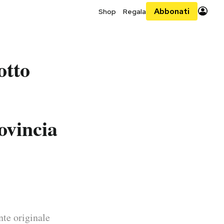
Abbonati
Shop
Regala
otto
ovincia
nte originale