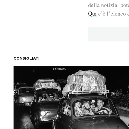
della notizia: pot
PODCAST
Qui
c’è l’elenco d
NEWSLETTER
I MIEI PREFERITI
CONSIGLIATI
SHOP
CALENDARIO
AREA PERSONALE
Area Personale
Newsletter