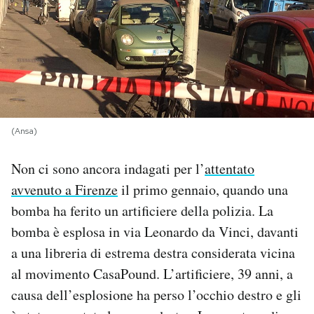
PODCAST
NEWSLETTER
I MIEI PREFERITI
(Ansa)
Non ci sono ancora indagati per l’
attentato
SHOP
avvenuto a Firenze
il primo gennaio, quando una
bomba ha ferito un artificiere della polizia. La
CALENDARIO
bomba è esplosa in via Leonardo da Vinci, davanti
a una libreria di estrema destra considerata vicina
AREA PERSONALE
al movimento CasaPound. L’artificiere, 39 anni, a
Area Personale
causa dell’esplosione ha perso l’occhio destro e gli
Newsletter