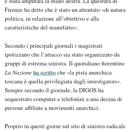
è stata amputata la mano destra. La questura di
Notifiche mobile
Firenze ha detto che è stato un attentato «di natura
Regala il Post
politica, in relazione all’obiettivo e alle
Hai bisogno di aiuto?
caratteristiche del manufatto».
Esci
Secondo i principali giornali i magistrati
ipotizzano che l’attacco sia stato organizzato da
gruppi di estrema sinistra. Il quotidiano fiorentino
La Nazione
ha scritto
che «la pista anarchica
toscana è quella privilegiata dagli investigatori».
Sempre secondo il giornale, la DIGOS ha
sequestrato computer e telefonini a una decina di
persone affiliate a movimenti anarchici.
Proprio in questi giorni sul sito di sinistra radicale