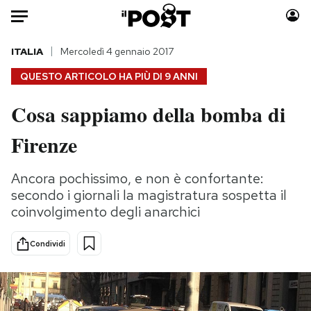
Auto
ITALIA
Mercoledì 4 gennaio 2017
QUESTO ARTICOLO HA PIÙ DI
9 ANNI
HOME
Cosa sappiamo della bomba di
Italia
Moda
Firenze
Mondo
Libri
Politica
Consumismi
Ancora pochissimo, e non è confortante:
Tecnologia
Storie/Idee
secondo i giornali la magistratura sospetta il
Internet
Ok Boomer!
coinvolgimento degli anarchici
Scienza
Media
Cultura
Europa
Condividi
Economia
Altrecose
Sport
Mondiali calcio 2026