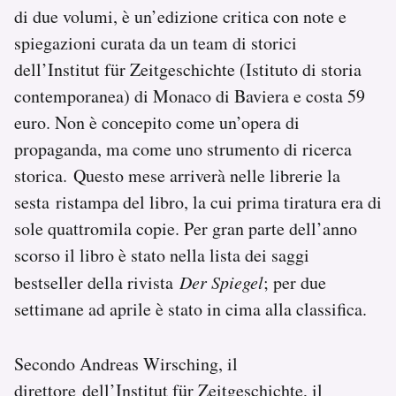
di due volumi, è un’edizione critica con note e
Notifiche mobile
Regala il Post
spiegazioni curata da un team di storici
Hai bisogno di aiuto?
dell’Institut für Zeitgeschichte (Istituto di storia
Esci
contemporanea) di Monaco di Baviera e costa 59
euro. Non è concepito come un’opera di
propaganda, ma come uno strumento di ricerca
storica. Questo mese arriverà nelle librerie la
sesta ristampa del libro, la cui prima tiratura era di
sole quattromila copie. Per gran parte dell’anno
scorso il libro è stato nella lista dei saggi
bestseller della rivista
Der Spiegel
; per due
settimane ad aprile è stato in cima alla classifica.
Secondo Andreas Wirsching, il
direttore dell’Institut für Zeitgeschichte, il