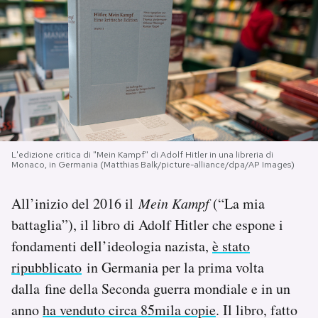
PODCAST
NEWSLETTER
I MIEI PREFERITI
L'edizione critica di "Mein Kampf" di Adolf Hitler in una libreria di
Monaco, in Germania (Matthias Balk/picture-alliance/dpa/AP Images)
SHOP
All’inizio del 2016 il
Mein Kampf
(“La mia
CALENDARIO
battaglia”), il libro di Adolf Hitler che espone i
fondamenti dell’ideologia nazista,
è stato
AREA PERSONALE
ripubblicato
in Germania per la prima volta
dalla fine della Seconda guerra mondiale e in un
Area Personale
anno
ha venduto circa 85mila copie
. Il libro, fatto
Newsletter