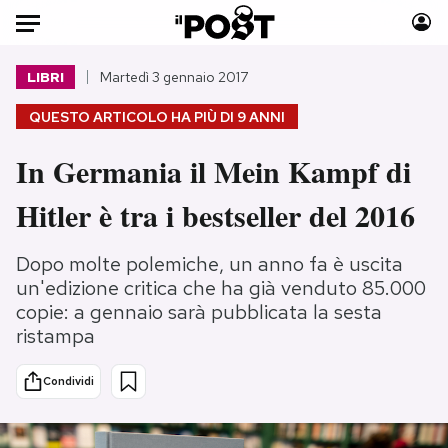
Auto
LIBRI
Martedì 3 gennaio 2017
QUESTO ARTICOLO HA PIÙ DI
9 ANNI
HOME
In Germania il Mein Kampf di
Italia
Moda
Mondo
Libri
Hitler è tra i bestseller del 2016
Politica
Consumismi
Tecnologia
Storie/Idee
Dopo molte polemiche, un anno fa è uscita
Internet
Ok Boomer!
un'edizione critica che ha già venduto 85.000
copie: a gennaio sarà pubblicata la sesta
Scienza
Media
ristampa
Cultura
Europa
Economia
Altrecose
Condividi
Sport
Mondiali calcio 2026