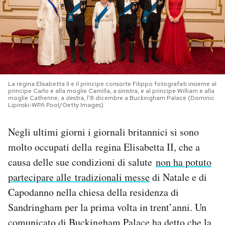
PODCAST
NEWSLETTER
La regina Elisabetta II e il principe consorte Filippo fotografati insieme al
I MIEI PREFERITI
principe Carlo e alla moglie Camilla, a sinistra, e al principe William e alla
moglie Catherine, a destra, l'8 dicembre a Buckingham Palace (Dominic
Lipinski-WPA Pool/Getty Images)
SHOP
Negli ultimi giorni i giornali britannici si sono
molto occupati della regina Elisabetta II, che a
CALENDARIO
causa delle sue condizioni di salute
non ha potuto
partecipare alle tradizionali messe
di Natale e di
AREA PERSONALE
Capodanno nella chiesa della residenza di
Sandringham per la prima volta in trent’anni. Un
Area Personale
Newsletter
comunicato di Buckingham Palace ha detto che la