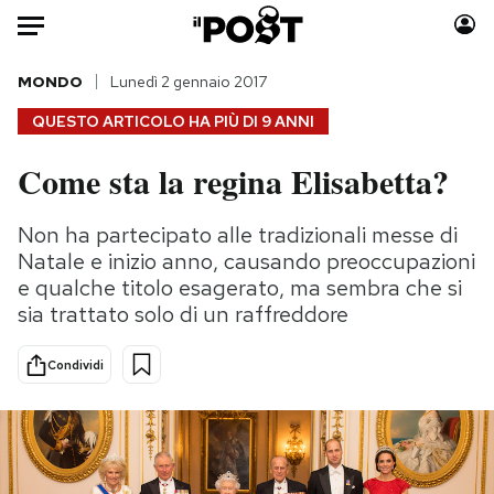
Auto
MONDO
Lunedì 2 gennaio 2017
QUESTO ARTICOLO HA PIÙ DI
9 ANNI
HOME
Come sta la regina Elisabetta?
Italia
Moda
Mondo
Libri
Non ha partecipato alle tradizionali messe di
Politica
Consumismi
Natale e inizio anno, causando preoccupazioni
Tecnologia
Storie/Idee
e qualche titolo esagerato, ma sembra che si
sia trattato solo di un raffreddore
Internet
Ok Boomer!
Scienza
Media
Condividi
Cultura
Europa
Economia
Altrecose
Sport
Mondiali calcio 2026