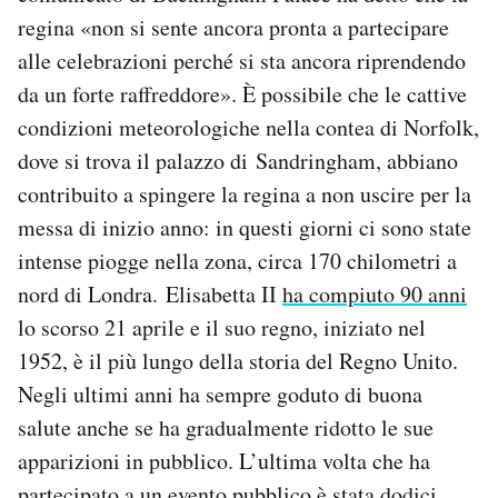
Notifiche mobile
regina «non si sente ancora pronta a partecipare
Regala il Post
alle celebrazioni perché si sta ancora riprendendo
Hai bisogno di aiuto?
da un forte raffreddore». È possibile che le cattive
Esci
condizioni meteorologiche nella contea di Norfolk,
dove si trova il palazzo di Sandringham, abbiano
contribuito a spingere la regina a non uscire per la
messa di inizio anno: in questi giorni ci sono state
intense piogge nella zona, circa 170 chilometri a
nord di Londra. Elisabetta II
ha compiuto 90 anni
lo scorso 21 aprile e il suo regno, iniziato nel
1952, è il più lungo della storia del Regno Unito.
Negli ultimi anni ha sempre goduto di buona
salute anche se ha gradualmente ridotto le sue
apparizioni in pubblico. L’ultima volta che ha
partecipato a un evento pubblico è stata dodici