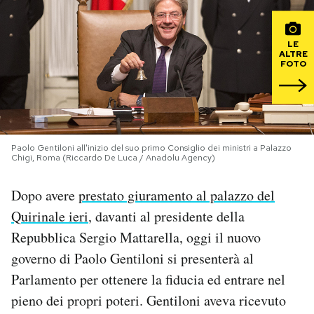
PODCAST
LE
ALTRE
FOTO
NEWSLETTER
I MIEI PREFERITI
Paolo Gentiloni all'inizio del suo primo Consiglio dei ministri a Palazzo
Chigi, Roma (Riccardo De Luca / Anadolu Agency)
SHOP
Dopo avere
prestato giuramento al palazzo del
CALENDARIO
Quirinale ieri
, davanti al presidente della
Repubblica Sergio Mattarella, oggi il nuovo
governo di Paolo Gentiloni si presenterà al
AREA PERSONALE
Parlamento per ottenere la fiducia ed entrare nel
Area Personale
pieno dei propri poteri. Gentiloni aveva ricevuto
Newsletter