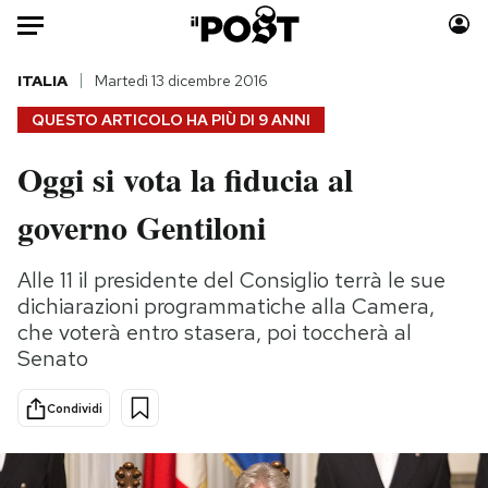
Auto
ITALIA
Martedì 13 dicembre 2016
QUESTO ARTICOLO HA PIÙ DI
9 ANNI
HOME
Oggi si vota la fiducia al
Italia
Moda
governo Gentiloni
Mondo
Libri
Politica
Consumismi
Alle 11 il presidente del Consiglio terrà le sue
Tecnologia
Storie/Idee
dichiarazioni programmatiche alla Camera,
Internet
Ok Boomer!
che voterà entro stasera, poi toccherà al
Scienza
Media
Senato
Cultura
Europa
Economia
Altrecose
Condividi
Sport
Mondiali calcio 2026