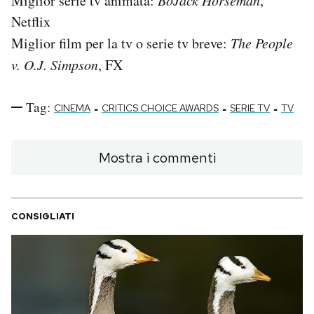
Miglior serie tv animata:
BoJack Horseman
,
Netflix
Miglior film per la tv o serie tv breve:
The People
v. O.J. Simpson
, FX
Tag:
-
-
-
CINEMA
CRITICS CHOICE AWARDS
SERIE TV
TV
Mostra i commenti
CONSIGLIATI