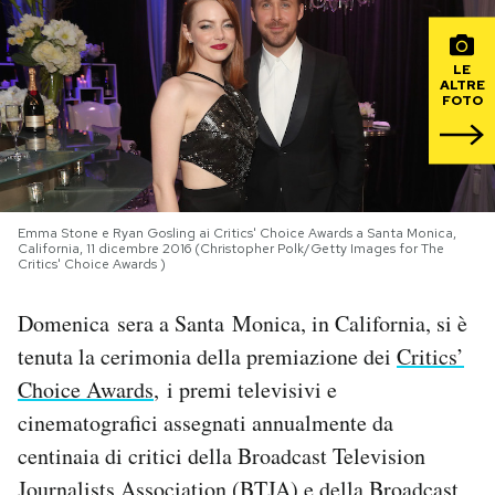
PODCAST
LE
ALTRE
FOTO
NEWSLETTER
I MIEI PREFERITI
Emma Stone e Ryan Gosling ai Critics' Choice Awards a Santa Monica,
California, 11 dicembre 2016 (Christopher Polk/Getty Images for The
SHOP
Critics' Choice Awards )
Domenica sera a Santa Monica, in California, si è
CALENDARIO
tenuta la cerimonia della premiazione dei
Critics’
Choice Awards
, i premi televisivi e
AREA PERSONALE
cinematografici assegnati annualmente da
centinaia di critici della Broadcast Television
Area Personale
Newsletter
Journalists Association (BTJA) e della Broadcast