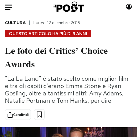
Auto
CULTURA
Lunedì 12 dicembre 2016
QUESTO ARTICOLO HA PIÙ DI
9 ANNI
HOME
Le foto dei Critics’ Choice
Italia
Moda
Awards
Mondo
Libri
Politica
Consumismi
"La La Land" è stato scelto come miglior film
Tecnologia
Storie/Idee
e tra gli ospiti c'erano Emma Stone e Ryan
Internet
Ok Boomer!
Gosling, oltre a tantissimi altri: Amy Adams,
Scienza
Media
Natalie Portman e Tom Hanks, per dire
Cultura
Europa
Economia
Altrecose
Condividi
Sport
Mondiali calcio 2026