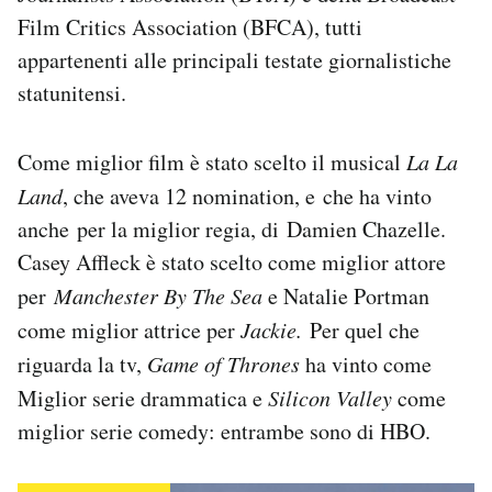
Notifiche mobile
Film Critics Association (BFCA), tutti
Regala il Post
appartenenti alle principali testate giornalistiche
Hai bisogno di aiuto?
statunitensi.
Esci
Come miglior film è stato scelto il musical
La La
Land
, che aveva 12 nomination, e che ha vinto
anche per la miglior regia, di Damien Chazelle.
Casey Affleck è stato scelto come miglior attore
per
Manchester By The Sea
e Natalie Portman
come miglior attrice per
Jackie.
Per quel che
riguarda la tv,
Game of Thrones
ha vinto come
Miglior serie drammatica e
Silicon Valley
come
miglior serie comedy: entrambe sono di HBO.