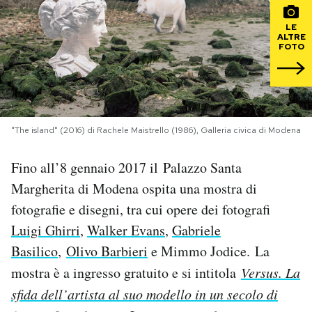
LE
PODCAST
ALTRE
FOTO
NEWSLETTER
I MIEI PREFERITI
"The island" (2016) di Rachele Maistrello (1986), Galleria civica di Modena
Fino all’8 gennaio 2017 il Palazzo Santa
SHOP
Margherita di Modena ospita una mostra di
fotografie e disegni, tra cui opere dei fotografi
CALENDARIO
Luigi Ghirri
,
Walker Evans
,
Gabriele
Basilico
,
Olivo Barbieri
e Mimmo Jodice. La
AREA PERSONALE
mostra è a ingresso gratuito e si intitola
Versus. La
Area Personale
sfida dell’artista al suo modello in un secolo di
Newsletter