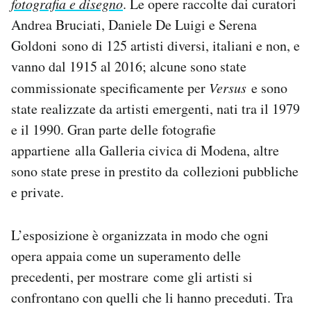
fotografia e disegno
. Le opere raccolte dai curatori
Notifiche mobile
Andrea Bruciati, Daniele De Luigi e Serena
Regala il Post
Goldoni sono di 125 artisti diversi, italiani e non, e
Hai bisogno di aiuto?
vanno dal 1915 al 2016; alcune sono state
Esci
commissionate specificamente per
Versus
e sono
state realizzate da artisti emergenti, nati tra il 1979
e il 1990. Gran parte delle fotografie
appartiene alla Galleria civica di Modena, altre
sono state prese in prestito da collezioni pubbliche
e private.
L’esposizione è organizzata in modo che ogni
opera appaia come un superamento delle
precedenti, per mostrare come gli artisti si
confrontano con quelli che li hanno preceduti. Tra