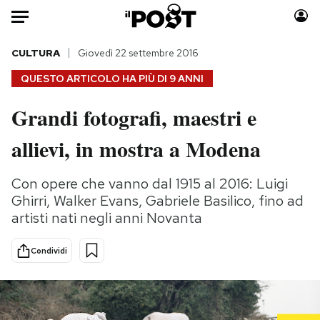
Auto
CULTURA
Giovedì 22 settembre 2016
QUESTO ARTICOLO HA PIÙ DI
9 ANNI
HOME
Grandi fotografi, maestri e
Italia
Moda
allievi, in mostra a Modena
Mondo
Libri
Politica
Consumismi
Con opere che vanno dal 1915 al 2016: Luigi
Tecnologia
Storie/Idee
Ghirri, Walker Evans, Gabriele Basilico, fino ad
Internet
Ok Boomer!
artisti nati negli anni Novanta
Scienza
Media
Cultura
Europa
Condividi
Economia
Altrecose
Sport
Mondiali calcio 2026