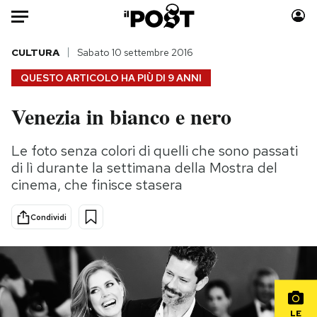
Auto
CULTURA
Sabato 10 settembre 2016
QUESTO ARTICOLO HA PIÙ DI
9 ANNI
HOME
Venezia in bianco e nero
Italia
Moda
Mondo
Libri
Le foto senza colori di quelli che sono passati
Politica
Consumismi
di lì durante la settimana della Mostra del
Tecnologia
Storie/Idee
cinema, che finisce stasera
Internet
Ok Boomer!
Condividi
Scienza
Media
Cultura
Europa
Economia
Altrecose
Sport
Mondiali calcio 2026
LE