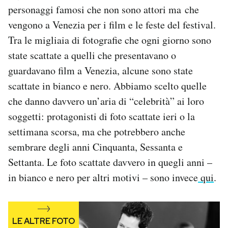
personaggi famosi che non sono attori ma che
Notifiche mobile
Regala il Post
vengono a Venezia per i film e le feste del festival.
Hai bisogno di aiuto?
Tra le migliaia di fotografie che ogni giorno sono
Esci
state scattate a quelli che presentavano o
guardavano film a Venezia, alcune sono state
scattate in bianco e nero. Abbiamo scelto quelle
che danno davvero un’aria di “celebrità” ai loro
soggetti: protagonisti di foto scattate ieri o la
settimana scorsa, ma che potrebbero anche
sembrare degli anni Cinquanta, Sessanta e
Settanta. Le foto scattate davvero in quegli anni –
in bianco e nero per altri motivi – sono invece
qui
.