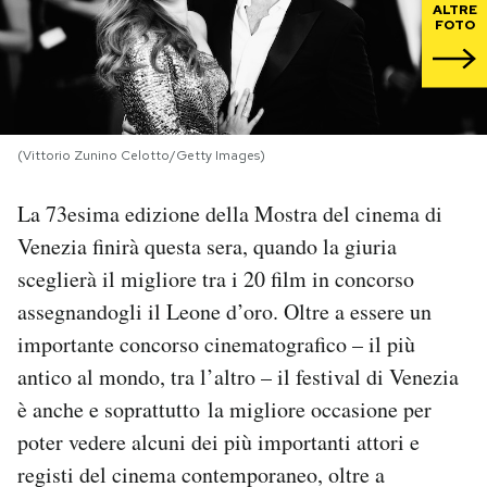
ALTRE
FOTO
PODCAST
NEWSLETTER
(Vittorio Zunino Celotto/Getty Images)
I MIEI PREFERITI
La 73esima edizione della Mostra del cinema di
Venezia finirà questa sera, quando la giuria
SHOP
sceglierà il migliore tra i 20 film in concorso
assegnandogli il Leone d’oro. Oltre a essere un
CALENDARIO
importante concorso cinematografico – il più
antico al mondo, tra l’altro – il festival di Venezia
AREA PERSONALE
è anche e soprattutto la migliore occasione per
poter vedere alcuni dei più importanti attori e
Area Personale
registi del cinema contemporaneo, oltre a
Newsletter