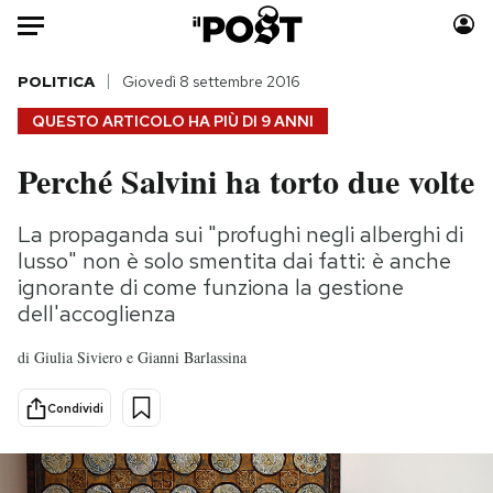
Auto
POLITICA
Giovedì 8 settembre 2016
QUESTO ARTICOLO HA PIÙ DI
9 ANNI
HOME
Perché Salvini ha torto due volte
Italia
Moda
Mondo
Libri
La propaganda sui "profughi negli alberghi di
Politica
Consumismi
lusso" non è solo smentita dai fatti: è anche
Tecnologia
Storie/Idee
ignorante di come funziona la gestione
dell'accoglienza
Internet
Ok Boomer!
Scienza
Media
di
Giulia Siviero e Gianni Barlassina
Cultura
Europa
Economia
Altrecose
Condividi
Sport
Mondiali calcio 2026