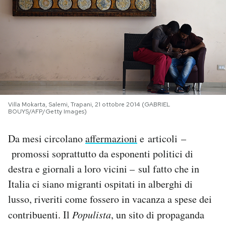
PODCAST
NEWSLETTER
I MIEI PREFERITI
Villa Mokarta, Salemi, Trapani, 21 ottobre 2014 (GABRIEL
BOUYS/AFP/Getty Images)
SHOP
Da mesi circolano
affermazioni
e articoli –
promossi soprattutto da esponenti politici di
CALENDARIO
destra e giornali a loro vicini – sul fatto che in
Italia ci siano migranti ospitati in alberghi di
AREA PERSONALE
lusso, riveriti come fossero in vacanza a spese dei
Area Personale
contribuenti. Il
Populista
, un sito di propaganda
Newsletter