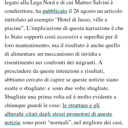
legato alla Lega Nord e di cui Matteo Salvini è
Notifiche mobile
condirettore, ha
pubblicato
il 26 agosto un articolo
Regala il Post
intitolato ad esempio “Hotel di lusso, ville e
Hai bisogno di aiuto?
piscine”. L’implicazione di questa narrazione è che
Esci
lo Stato sopporti costi eccessivi e superflui per il
loro mantenimento, ma il risultato è anche quello
di alimentare un meccanismo di invidia e
risentimento nei confronti dei migranti. A
prescindere da queste intenzioni e risultati,
abbiamo cercato di capire se queste notizie siano
esatte o sbagliate: e sono due volte sbagliate.
Sbagliate una prima volta ed è molto evidente a
chiunque guardi le cose:
le strutture e gli
alberghi citati dagli stessi promotori di queste
notizie
sono posti “normali”, nel migliore dei casi,