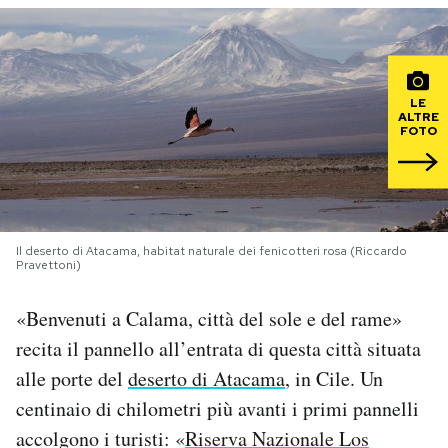
PODCAST
LE
NEWSLETTER
ALTRE
FOTO
I MIEI PREFERITI
SHOP
Il deserto di Atacama, habitat naturale dei fenicotteri rosa (Riccardo
Pravettoni)
CALENDARIO
«Benvenuti a Calama, città del sole e del rame»
recita il pannello all’entrata di questa città situata
AREA PERSONALE
alle porte del
deserto di Atacama
, in Cile. Un
centinaio di chilometri più avanti i primi pannelli
Area Personale
accolgono i turisti: «
Riserva Nazionale Los
Newsletter