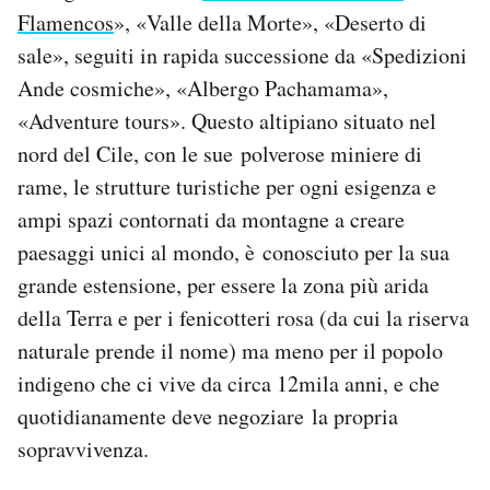
Notifiche mobile
Flamencos
», «Valle della Morte», «Deserto di
Regala il Post
sale», seguiti in rapida successione da «Spedizioni
Hai bisogno di aiuto?
Ande cosmiche», «Albergo Pachamama»,
Esci
«Adventure tours». Questo altipiano situato nel
nord del Cile, con le sue polverose miniere di
rame, le strutture turistiche per ogni esigenza e
ampi spazi contornati da montagne a creare
paesaggi unici al mondo, è conosciuto per la sua
grande estensione, per essere la zona più arida
della Terra e per i fenicotteri rosa (da cui la riserva
naturale prende il nome) ma meno per il popolo
indigeno che ci vive da circa 12mila anni, e che
quotidianamente deve negoziare la propria
sopravvivenza.