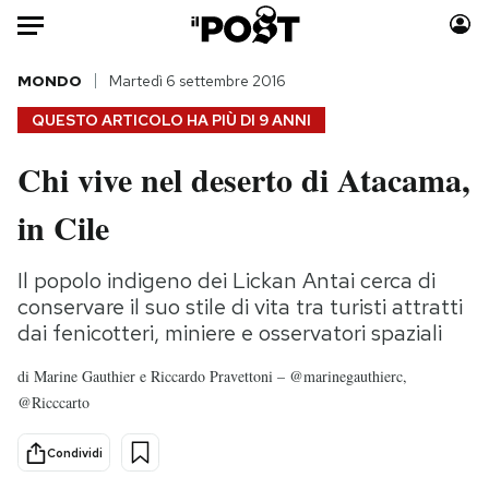
Auto
MONDO
Martedì 6 settembre 2016
QUESTO ARTICOLO HA PIÙ DI
9 ANNI
HOME
Chi vive nel deserto di Atacama,
Italia
Moda
in Cile
Mondo
Libri
Politica
Consumismi
Il popolo indigeno dei Lickan Antai cerca di
Tecnologia
Storie/Idee
conservare il suo stile di vita tra turisti attratti
Internet
Ok Boomer!
dai fenicotteri, miniere e osservatori spaziali
Scienza
Media
Cultura
Europa
di
Marine Gauthier e Riccardo Pravettoni – @marinegauthierc,
@Ricccarto
Economia
Altrecose
Sport
Mondiali calcio 2026
Condividi