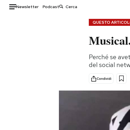
Newsletter
Podcast
Auto
QUESTO ARTICOLO
Musical.
HOME
Italia
Moda
Perché se avet
Mondo
Libri
del social net
Politica
Consumismi
Tecnologia
Storie/Idee
Condividi
Internet
Ok Boomer!
Scienza
Media
Cultura
Europa
Economia
Altrecose
Sport
Mondiali calcio 2026