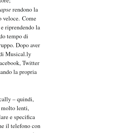
tore;
lapse
rendono la
lto veloce. Come
 e riprendendo la
ando tempo di
gruppo. Dopo aver
 di Musical.ly
Facebook, Twitter
sando la propria
cally – quindi,
molto lenti,
are e specifica
ne il telefono con