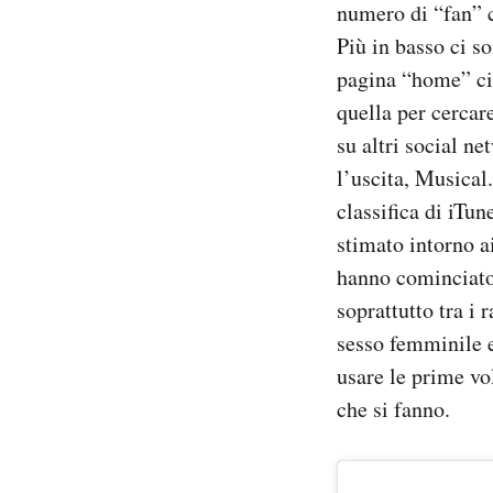
numero di “fan” c
Più in basso ci so
pagina “home” ci 
quella per cercar
su altri social n
l’uscita, Musical
classifica di iTun
stimato intorno ai
hanno cominciato 
soprattutto tra i 
sesso femminile e 
usare le prime vo
che si fanno.