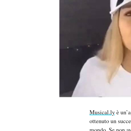
PODCAST
NEWSLETTER
I MIEI PREFERITI
SHOP
CALENDARIO
AREA PERSONALE
Musical.ly
è un’a
ottenuto un succes
Area Personale
Newsletter
mondo. Se non ave