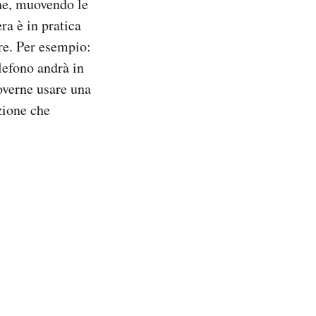
ane, muovendo le
ra è in pratica
re. Per esempio:
lefono andrà in
doverne usare una
zione che