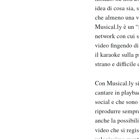
Notifiche mobile
idea di cosa sia, 
Regala il Post
che almeno una vo
Hai bisogno di aiuto?
Musical.ly è un 
Esci
network con cui 
video fingendo di 
il karaoke sulla 
strano e difficil
Con Musical.ly si
cantare in playbac
social e che sono 
riprodurre sempre
anche la possibili
video che si regis