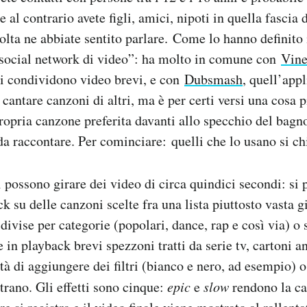
se al contrario avete figli, amici, nipoti in quella fascia 
lta ne abbiate sentito parlare. Come lo hanno definito i
“social network di video”: ha molto in comune con
Vin
si condividono video brevi, e con
Dubsmash
, quell’app
cantare canzoni di altri, ma è per certi versi una cosa p
propria canzone preferita davanti allo specchio del bagn
e da raccontare. Per cominciare: quelli che lo usano si
 possono girare dei video di circa quindici secondi: si 
k su delle canzoni scelte fra una lista piuttosto vasta g
divise per categorie (popolari, dance, rap e così via) o
 in playback brevi spezzoni tratti da serie tv, cartoni a
tà di aggiungere dei filtri (bianco e nero, ad esempio) o 
trano. Gli effetti sono cinque:
epic
e
slow
rendono la ca