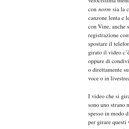
velocissima mentre
con
norm
sia la 
canzone lenta e l
con Vine, anche s
registrazione come
spostare il telef
girato il video c’
oppure di condivi
o direttamente su
voce o in livestr
I video che si gi
sono uno strano 
spesso in modo di
per girare questi