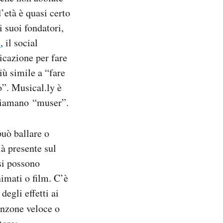
d’età è quasi certo
 suoi fondatori,
e
, il social
licazione per fare
iù simile a “fare
o”. Musical.ly è
 chiamano “muser”.
può ballare o
ià presente sul
 si possono
nimati o film. C’è
degli effetti ai
nzone veloce o