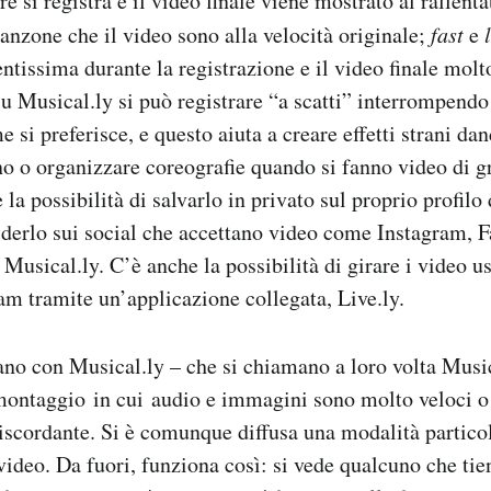
 si registra e il video finale viene mostrato al rallenta
canzone che il video sono alla velocità originale;
fast
e
entissima durante la registrazione e il video finale mo
u Musical.ly si può registrare “a scatti” interrompendo
 si preferisce, e questo aiuta a creare effetti strani d
ono o organizzare coreografie quando si fanno video di 
è la possibilità di salvarlo in privato sul proprio profilo
derlo sui social che accettano video come Instagram, 
 Musical.ly. C’è anche la possibilità di girare i video u
eam tramite un’applicazione collegata, Live.ly.
rano con Musical.ly – che si chiamano a loro volta Musi
montaggio in cui audio e immagini sono molto veloci o 
scordante. Si è comunque diffusa una modalità particol
 video. Da fuori, funziona così: si vede qualcuno che tie