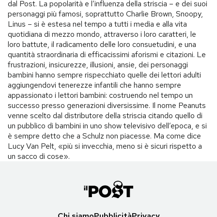
dal Post. La popolarità e l’influenza della striscia – e dei suoi
personaggi più famosi, soprattutto Charlie Brown, Snoopy,
Linus – si è estesa nel tempo a tutti i media e alla vita
quotidiana di mezzo mondo, attraverso i loro caratteri, le
loro battute, il radicamento delle loro consuetudini, e una
quantità straordinaria di efficacissimi aforismi e citazioni. Le
frustrazioni, insicurezze, illusioni, ansie, dei personaggi
bambini hanno sempre rispecchiato quelle dei lettori adulti
aggiungendovi tenerezze infantili che hanno sempre
appassionato i lettori bambini: costruendo nel tempo un
successo presso generazioni diversissime. Il nome Peanuts
venne scelto dal distributore della striscia citando quello di
un pubblico di bambini in uno show televisivo dell’epoca, e si
è sempre detto che a Schulz non piacesse. Ma come dice
Lucy Van Pelt, «più si invecchia, meno si è sicuri rispetto a
un sacco di cose».
Chi siamo
Pubblicità
Privacy