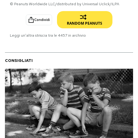
© Peanuts Worldwide LLC/distributed by Universal Uclick/ILPA
PODCAST
Condividi
RANDOM PEANUTS
NEWSLETTER
Leggi un'altra striscia tra le
4457
in archivio
I MIEI PREFERITI
CONSIGLIATI
SHOP
CALENDARIO
AREA PERSONALE
Area Personale
Newsletter