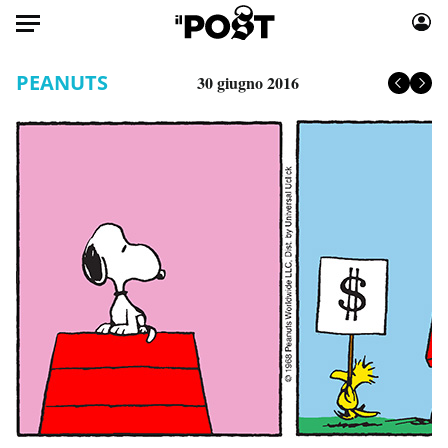
Auto
PEANUTS
30 giugno 2016
HOME
Italia
Moda
Mondo
Libri
Politica
Consumismi
Tecnologia
Storie/Idee
Internet
Ok Boomer!
Scienza
Media
Cultura
Europa
Economia
Altrecose
Sport
Mondiali calcio 2026