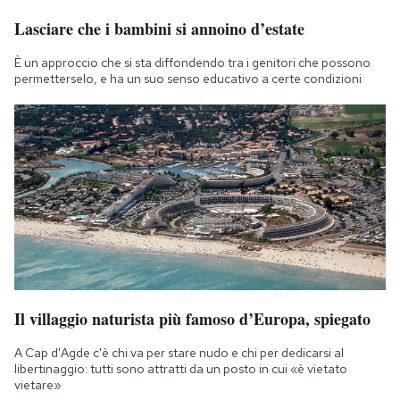
Notifiche mobile
Lasciare che i bambini si annoino d’estate
Regala il Post
Hai bisogno di aiuto?
È un approccio che si sta diffondendo tra i genitori che possono
permetterselo, e ha un suo senso educativo a certe condizioni
Esci
Il villaggio naturista più famoso d’Europa, spiegato
A Cap d'Agde c'è chi va per stare nudo e chi per dedicarsi al
libertinaggio: tutti sono attratti da un posto in cui «è vietato
vietare»